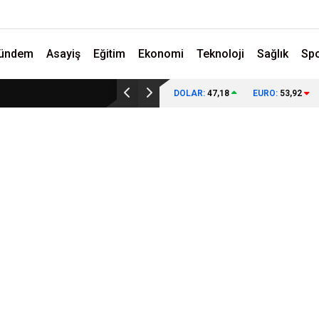
ündem
Asayiş
Eğitim
Ekonomi
Teknoloji
Sağlık
Sp
DOLAR:
47,18
EURO:
53,92