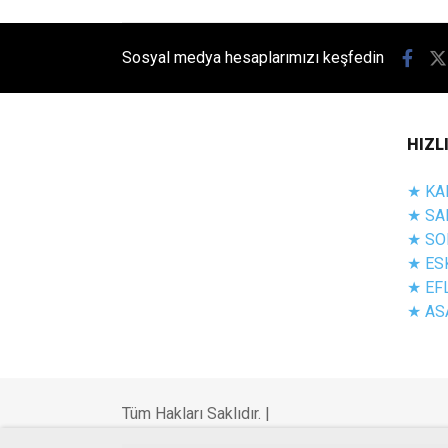
Sosyal medya hesaplarımızı keşfedin
HIZL
★ KA
★ SA
★ SO
★ ES
★ EF
★ AS
Tüm Hakları Saklıdır. |