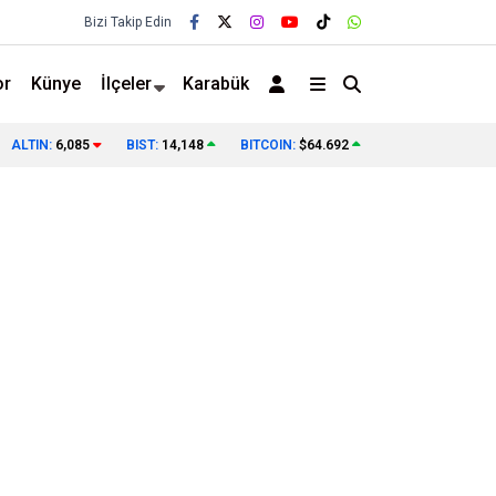
Bizi Takip Edin
or
Künye
İlçeler
Karabük
ALTIN:
6,085
BIST:
14,148
BITCOIN:
$64.692
❯