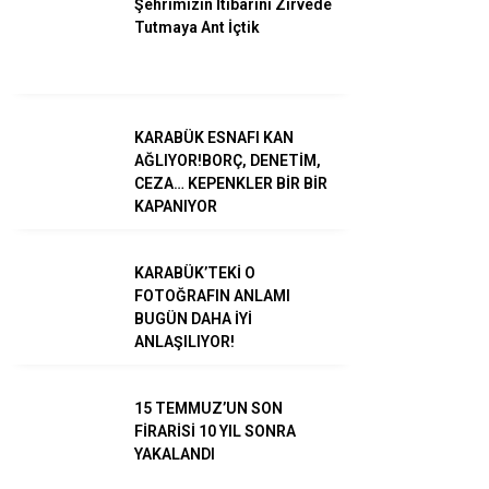
Şehrimizin İtibarını Zirvede
Tutmaya Ant İçtik
KARABÜK ESNAFI KAN
WhatsApp İhbar
AĞLIYOR!BORÇ, DENETİM,
Hattı
CEZA… KEPENKLER BİR BİR
KAPANIYOR
KARABÜK’TEKİ O
Facebook
FOTOĞRAFIN ANLAMI
BUGÜN DAHA İYİ
ANLAŞILIYOR!
15 TEMMUZ’UN SON
Instagram
FİRARİSİ 10 YIL SONRA
YAKALANDI
Youtube