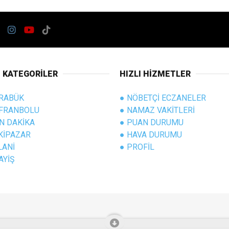
I KATEGORİLER
HIZLI HİZMETLER
RABÜK
● NÖBETÇİ ECZANELER
FRANBOLU
● NAMAZ VAKİTLERİ
N DAKİKA
● PUAN DURUMU
KİPAZAR
● HAVA DURUMU
LANİ
● PROFİL
AYİŞ