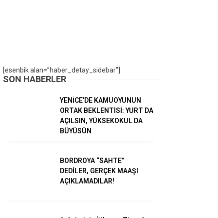
Gündem
Ekonomi
Dünya
[esenbik alan=”haber_detay_sidebar”]
SON HABERLER
Spor
YENİCE’DE KAMUOYUNUN
Magazin
ORTAK BEKLENTİSİ: YURT DA
AÇILSIN, YÜKSEKOKUL DA
Sağlık
BÜYÜSÜN
Teknoloji
BORDROYA “SAHTE”
DEDİLER, GERÇEK MAAŞI
AÇIKLAMADILAR!