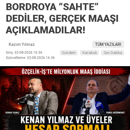
BORDROYA “SAHTE”
DEDİLER, GERÇEK MAAŞI
AÇIKLAMADILAR!
Kazım Yılmaz
TÜM YAZILARI
Giriş: 02-08-2026 16:36
Gündem
Karabük
Son Dakika
Güncelleme: 02-08-2026 16:36