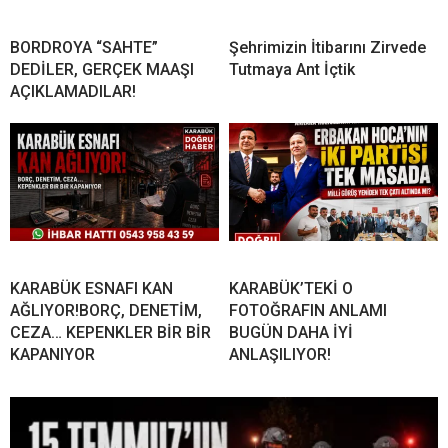
BORDROYA “SAHTE”
Şehrimizin İtibarını Zirvede
DEDİLER, GERÇEK MAAŞI
Tutmaya Ant İçtik
AÇIKLAMADILAR!
KARABÜK ESNAFI KAN
KARABÜK’TEKİ O
AĞLIYOR!BORÇ, DENETİM,
FOTOĞRAFIN ANLAMI
CEZA… KEPENKLER BİR BİR
BUGÜN DAHA İYİ
KAPANIYOR
ANLAŞILIYOR!