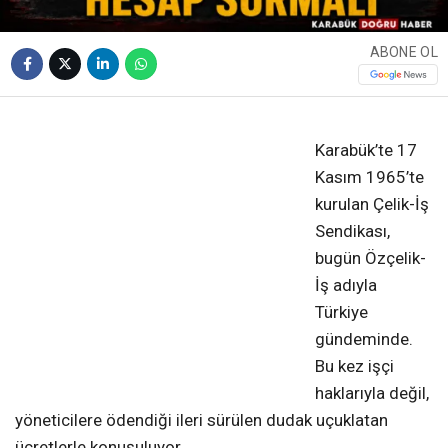
ABONE OL
❮
❯
Karabük’te 17
Kasım 1965’te
kurulan Çelik-İş
Sendikası,
bugün Özçelik-
İş adıyla
Türkiye
gündeminde.
Bu kez işçi
haklarıyla değil,
yöneticilere ödendiği ileri sürülen dudak uçuklatan
ücretlerle konuşuluyor.