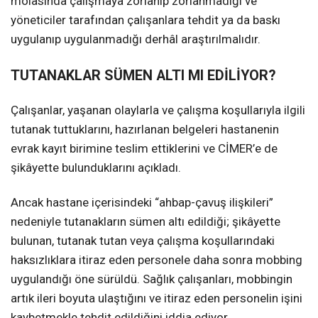
molasında çalışmaya zorlanıp zorlanmadığı ve
yöneticiler tarafından çalışanlara tehdit ya da baskı
uygulanıp uygulanmadığı derhâl araştırılmalıdır.
TUTANAKLAR SÜMEN ALTI MI EDİLİYOR?
Çalışanlar, yaşanan olaylarla ve çalışma koşullarıyla ilgili
tutanak tuttuklarını, hazırlanan belgeleri hastanenin
evrak kayıt birimine teslim ettiklerini ve CİMER’e de
şikâyette bulunduklarını açıkladı.
Ancak hastane içerisindeki “ahbap-çavuş ilişkileri”
nedeniyle tutanakların sümen altı edildiği; şikâyette
bulunan, tutanak tutan veya çalışma koşullarındaki
haksızlıklara itiraz eden personele daha sonra mobbing
uygulandığı öne sürüldü. Sağlık çalışanları, mobbingin
artık ileri boyuta ulaştığını ve itiraz eden personelin işini
kaybetmekle tehdit edildiğini iddia ediyor.