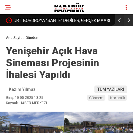
: YURT
BORDROYA “SAHTE” DEDİLER, GERÇEK MAAŞI
KARABÜK’
❮
❯
AÇIKLAMADILAR!
DAHA İYİ 
Ana Sayfa
›
Gündem
Yenişehir Açık Hava
Sineması Projesinin
İhalesi Yapıldı
Kazım Yılmaz
TÜM YAZILARI
Giriş: 10-05-2025 13:25
Gündem
Karabük
Kaynak: HABER MERKEZI