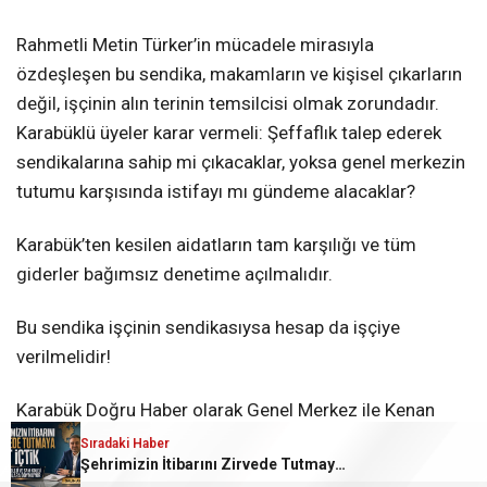
Rahmetli Metin Türker’in mücadele mirasıyla
özdeşleşen bu sendika, makamların ve kişisel çıkarların
değil, işçinin alın terinin temsilcisi olmak zorundadır.
Karabüklü üyeler karar vermeli: Şeffaflık talep ederek
sendikalarına sahip mi çıkacaklar, yoksa genel merkezin
tutumu karşısında istifayı mı gündeme alacaklar?
Karabük’ten kesilen aidatların tam karşılığı ve tüm
giderler bağımsız denetime açılmalıdır.
Bu sendika işçinin sendikasıysa hesap da işçiye
verilmelidir!
Karabük Doğru Haber olarak Genel Merkez ile Kenan
Yılmaz’ın vereceği cevabı eksiksiz yayımlamaya hazırız.
Sıradaki Haber
Şehrimizin İtibarını Zirvede Tutmaya Ant İçtik