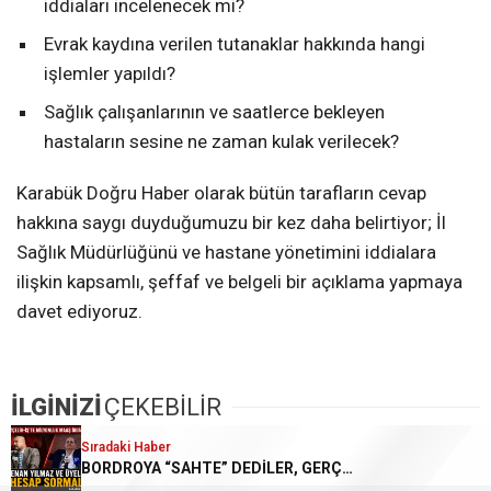
iddiaları incelenecek mi?
Evrak kaydına verilen tutanaklar hakkında hangi
işlemler yapıldı?
Sağlık çalışanlarının ve saatlerce bekleyen
hastaların sesine ne zaman kulak verilecek?
Karabük Doğru Haber olarak bütün tarafların cevap
hakkına saygı duyduğumuzu bir kez daha belirtiyor; İl
Sağlık Müdürlüğünü ve hastane yönetimini iddialara
ilişkin kapsamlı, şeffaf ve belgeli bir açıklama yapmaya
davet ediyoruz.
İLGİNİZİ
ÇEKEBİLİR
Sıradaki Haber
Sıradaki Haber
BORDROYA “SAHTE” DEDİLER, GERÇEK MAAŞI AÇIKLAMADILAR!
KARABÜK’TE SAĞLIKTA ŞİKÂYETLER BÜYÜYOR!