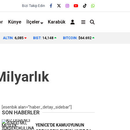
Bizi Takip Edin
or
Künye
İlçeler
Karabük
YAKALANDI
ŞOFÖRLER ODASI BAŞKAN ADAYI FECİ KAZADA
ALTIN:
6,085
BIST:
14,148
BITCOIN:
$64.692
❯
Milyarlık
[esenbik alan=”haber_detay_sidebar”]
SON HABERLER
YENİCE’DE KAMUOYUNUN