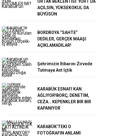
ORTAK BEKLENTİSİ: YURT DA
AÇILSIN, YÜKSEKOKUL DA
BÜYÜSÜN
BORDROYA “SAHTE”
DEDİLER, GERÇEK MAAŞI
AÇIKLAMADILAR!
Şehrimizin İtibarını Zirvede
Tutmaya Ant İçtik
KARABÜK ESNAFI KAN
AĞLIYOR!BORÇ, DENETİM,
CEZA… KEPENKLER BİR BİR
KAPANIYOR
KARABÜK’TEKİ O
FOTOĞRAFIN ANLAMI