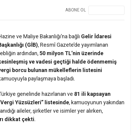
ABONE OL
❯
Hazine ve Maliye Bakanlığı’na bağlı
Gelir İdaresi
Başkanlığı (GİB)
, Resmî Gazete’de yayımlanan
tebliğin ardından,
50 milyon TL’nin üzerinde
kesinleşmiş ve vadesi geçtiği halde ödenmemiş
vergi borcu bulunan mükelleflerin listesini
kamuoyuyla paylaşmaya başladı.
Türkiye genelinde hazırlanan ve
81 ili kapsayan
“Vergi Yüzsüzleri” listesinde
, kamuoyunun yakından
tanıdığı aileler, şirketler ve isimler yer alırken,
rı dikkat çekti
.