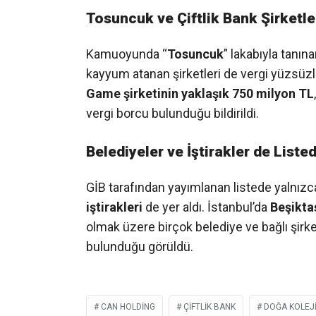
Tosuncuk ve Çiftlik Bank Şirketle
Kamuoyunda “
Tosuncuk
” lakabıyla tanın
kayyum atanan şirketleri de vergi yüzsüzler
Game şirketinin yaklaşık 750 milyon TL
vergi borcu bulunduğu bildirildi.
Belediyeler ve İştirakler de Liste
GİB tarafından yayımlanan listede yalnızca
iştirakleri
de yer aldı. İstanbul’da
Beşiktaş
olmak üzere birçok belediye ve bağlı şirket
bulunduğu görüldü.
CAN HOLDING
ÇIFTLIK BANK
DOĞA KOLEJ