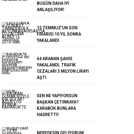
BUGÜN DAHA İYİ
ANLAŞILIYOR!
15 TEMMUZ’UN SON
FİRARİSİ 10 YIL SONRA
YAKALANDI
64 ARANAN ŞAHIS
YAKALANDI, TRAFİK
CEZALARI 3 MİLYON LİRAYI
AŞTI
SEN NE YAPIYORSUN
BAŞKAN ÇETİNKAYA?
KARABÜK BUNLARA
HASRETTİ!
NEREDESİN GELİYORUM