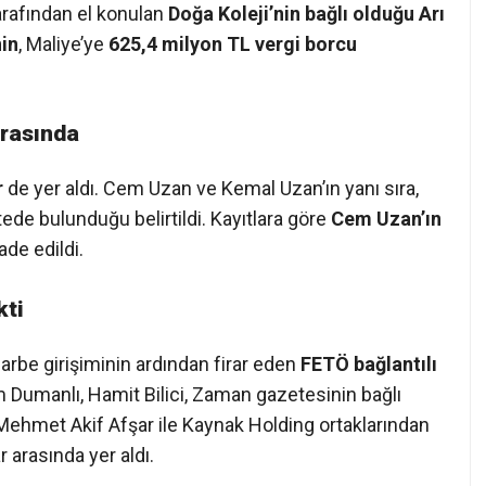
arafından el konulan
Doğa Koleji’nin bağlı olduğu Arı
nin
, Maliye’ye
625,4 milyon TL vergi borcu
Arasında
r
de yer aldı. Cem Uzan ve Kemal Uzan’ın yanı sıra,
tede bulunduğu belirtildi. Kayıtlara göre
Cem Uzan’ın
ade edildi.
kti
rbe girişiminin ardından firar eden
FETÖ bağlantılı
m Dumanlı, Hamit Bilici, Zaman gazetesinin bağlı
Mehmet Akif Afşar ile Kaynak Holding ortaklarından
r arasında yer aldı.