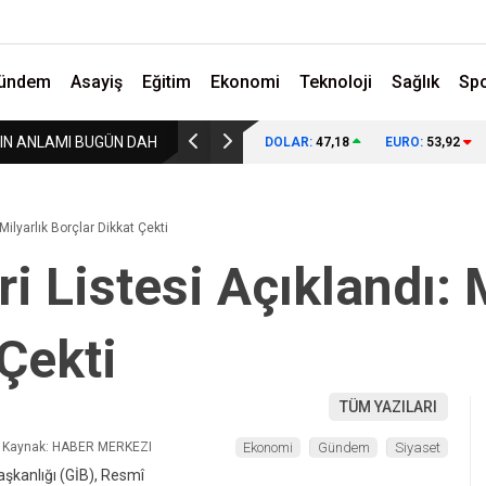
ündem
Asayiş
Eğitim
Ekonomi
Teknoloji
Sağlık
Sp
DAHA İYİ
15 TEMMUZ’UN SON FİRARİSİ 10 YIL SONRA 
DOLAR:
47,18
EURO:
53,92
Milyarlık Borçlar Dikkat Çekti
i Listesi Açıklandı: 
Çekti
TÜM YAZILARI
Kaynak: HABER MERKEZI
Ekonomi
Gündem
Siyaset