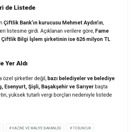
ri de Listede
an
Çiftlik Bank’ın kurucusu Mehmet Aydın’ın
,
i listesine girdi. Açıklanan verilere göre,
Fame
,
Çiftlik Bilgi İşlem şirketinin ise 626 milyon TL
de Yer Aldı
 özel şirketler değil,
bazı belediyeler ve belediye
, Esenyurt, Şişli, Başakşehir ve Sarıyer
başta
in, yüksek tutarlı vergi borçları nedeniyle listede
I
HAZINE VE MALIYE BAKANLIĞI
TOSUNCUK