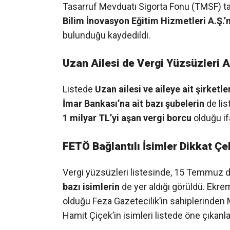
Tasarruf Mevduatı Sigorta Fonu (TMSF) t
Bilim İnovasyon Eğitim Hizmetleri A.Ş.’
bulunduğu kaydedildi.
Uzan Ailesi de Vergi Yüzsüzleri 
Listede
Uzan ailesi ve aileye ait şirketle
İmar Bankası’na ait bazı şubelerin
de lis
1 milyar TL’yi aşan vergi borcu
olduğu if
FETÖ Bağlantılı İsimler Dikkat Çe
Vergi yüzsüzleri listesinde, 15 Temmuz da
bazı isimlerin
de yer aldığı görüldü. Ekre
olduğu Feza Gazetecilik’in sahiplerinden 
Hamit Çiçek’in isimleri listede öne çıkanla