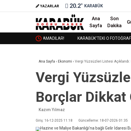
20.2
°
KARABÜK
YAZARLAR
Ana
Son
G
Sayfa
Dakika
AÇIKLAMADILAR!
KARABÜK’TEKİ O FOTOĞRAFIN ANLAMI BUGÜN 
❮
ANLAŞILIYOR!
Ana Sayfa
›
Ekonomi
›
Vergi Yüzsüzleri Listesi Açıklandı: 
Vergi Yüzsüzler
Borçlar Dikkat 
Kazım Yılmaz
Giriş: 16-12-2025 11:18
Güncelleme: 18-07-2026 01:35