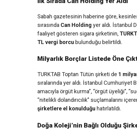
İlk Sırada Can Holding Yer Aldı
Sabah gazetesinin haberine göre, kesinleş
sırasında
Can Holding
yer aldı. İstanbul 
faaliyet gösteren sigara şirketinin,
TURKTA
TL vergi borcu
bulunduğu belirtildi.
Milyarlık Borçlar Listede Öne Çıkt
TURKTAB Toptan Tütün şirketi de
1 milya
sıralarında yer aldı. İstanbul Cumhuriyet 
amacıyla örgüt kurma”, “örgüt üyeliği”, “su
“nitelikli dolandırıcılık” suçlamalarını i
şirketlere el konulduğu
hatırlatıldı.
Doğa Koleji’nin Bağlı Olduğu Şirk