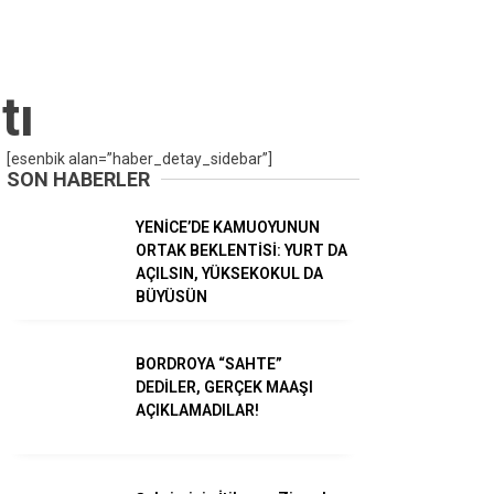
Gündem
tı
Ekonomi
Dünya
[esenbik alan=”haber_detay_sidebar”]
SON HABERLER
Spor
YENİCE’DE KAMUOYUNUN
Magazin
ORTAK BEKLENTİSİ: YURT DA
AÇILSIN, YÜKSEKOKUL DA
Sağlık
BÜYÜSÜN
Teknoloji
BORDROYA “SAHTE”
DEDİLER, GERÇEK MAAŞI
AÇIKLAMADILAR!