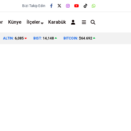
Bizi Takip Edin
or
Künye
İlçeler
Karabük
ALTIN:
6,085
BIST:
14,148
BITCOIN:
$64.692
❯