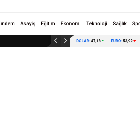
ündem
Asayiş
Eğitim
Ekonomi
Teknoloji
Sağlık
Sp
DOLAR:
47,18
EURO:
53,92