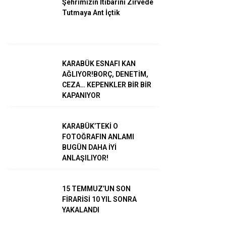
Şehrimizin İtibarını Zirvede
Tutmaya Ant İçtik
KARABÜK ESNAFI KAN
WhatsApp İhbar
AĞLIYOR!BORÇ, DENETİM,
Hattı
CEZA… KEPENKLER BİR BİR
KAPANIYOR
KARABÜK’TEKİ O
Facebook
FOTOĞRAFIN ANLAMI
BUGÜN DAHA İYİ
ANLAŞILIYOR!
15 TEMMUZ’UN SON
Instagram
FİRARİSİ 10 YIL SONRA
YAKALANDI
Youtube