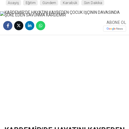
Asayiş
Eğitim
Gündem
Karabük
Son Dakika
ABONE OL
❮
❯