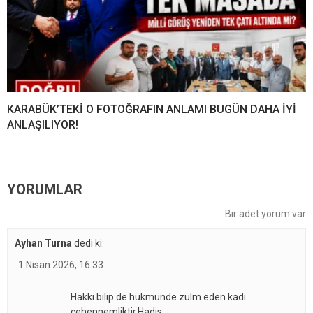
KARABÜK’TEKİ O FOTOĞRAFIN ANLAMI BUGÜN DAHA İYİ
ANLAŞILIYOR!
YORUMLAR
Bir adet yorum var
Ayhan Turna
dedi ki:
1 Nisan 2026, 16:33
Hakkı bilip de hükmünde zulm eden kadı
cehennemliktir.Hadis