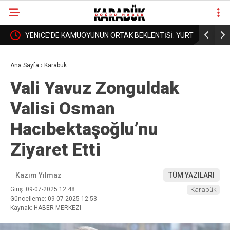
RTKAN
YENİCE’DE KAMUOYUNUN ORTAK BEKLENTİSİ: YURT
BORDROYA
❮
❯
DA AÇILSIN, YÜKSEKOKUL DA BÜYÜSÜN
AÇIKLAMA
Ana Sayfa
›
Karabük
Vali Yavuz Zonguldak
Valisi Osman
Hacıbektaşoğlu’nu
Ziyaret Etti
Kazım Yılmaz
TÜM YAZILARI
Giriş: 09-07-2025 12:48
Karabük
Güncelleme: 09-07-2025 12:53
Kaynak: HABER MERKEZI