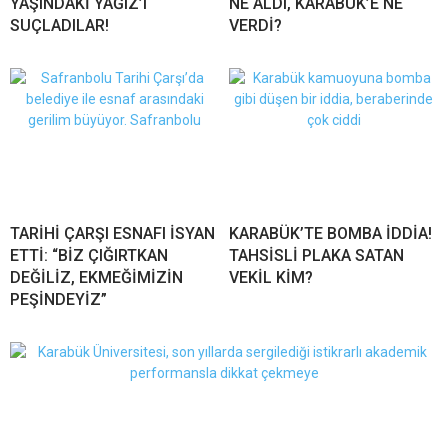
YAŞINDAKİ YAĞIZ’I
NE ALDI, KARABÜK’E NE
SUÇLADILAR!
VERDİ?
TARİHİ ÇARŞI ESNAFI İSYAN
KARABÜK’TE BOMBA İDDİA!
ETTİ: “BİZ ÇIĞIRTKAN
TAHSİSLİ PLAKA SATAN
DEĞİLİZ, EKMEĞİMİZİN
VEKİL KİM?
PEŞİNDEYİZ”