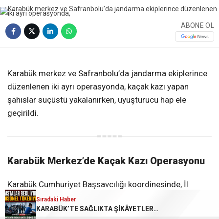
ABONE OL
❮
❯
Karabük merkez ve Safranbolu’da jandarma ekiplerince
düzenlenen iki ayrı operasyonda, kaçak kazı yapan
şahıslar suçüstü yakalanırken, uyuşturucu hap ele
geçirildi.
Karabük Merkez’de Kaçak Kazı Operasyonu
Karabük Cumhuriyet Başsavcılığı koordinesinde, İl
Jandarma Komutanlığı ekipleri tarafından 10 Aralık
Sıradaki Haber
KARABÜK’TE SAĞLIKTA ŞİKÂYETLER BÜYÜYOR!
2025’te gerçekleştirilen operasyonda izinsiz kazı