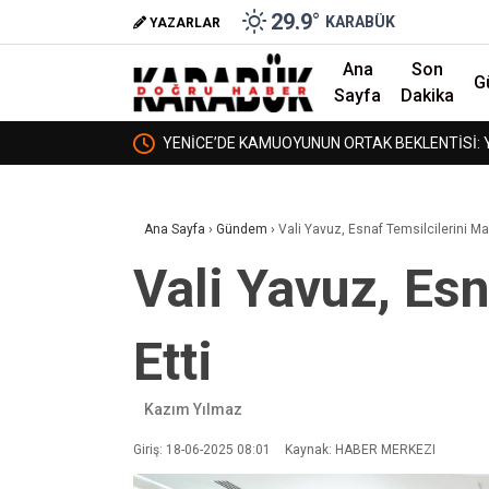
29.9
°
KARABÜK
YAZARLAR
Ana
Son
G
Sayfa
Dakika
Sİ: YURT DA AÇILSIN,
BORDROYA “SAHTE” DEDİLER, GERÇEK 
❮
Ana Sayfa
›
Gündem
›
Vali Yavuz, Esnaf Temsilcilerini M
Vali Yavuz, Es
Etti
Kazım Yılmaz
Giriş: 18-06-2025 08:01
Kaynak: HABER MERKEZI