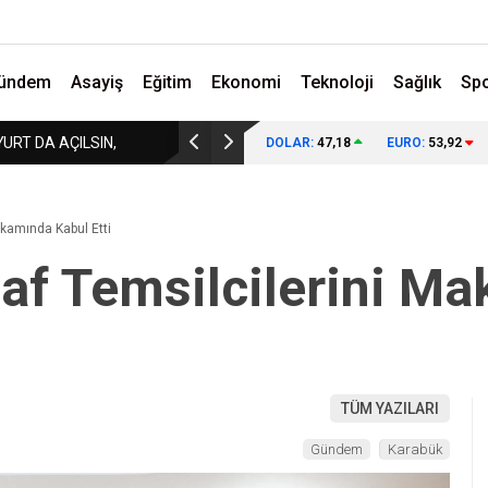
ündem
Asayiş
Eğitim
Ekonomi
Teknoloji
Sağlık
Sp
MAAŞI AÇIKLAMADILAR!
KARABÜK’TEKİ O FOTOĞRAFIN ANLAMI 
DOLAR:
47,18
EURO:
53,92
ANLAŞILIYOR!
akamında Kabul Etti
naf Temsilcilerini M
TÜM YAZILARI
Gündem
Karabük