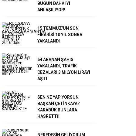
BUGÜN DAHA İYİ
ANLAŞILIYOR!
15 TEMMUZ’UN SON
FİRARİSİ 10 YIL SONRA
YAKALANDI
64 ARANAN ŞAHIS
YAKALANDI, TRAFİK
CEZALARI 3 MİLYON LİRAYI
AŞTI
SEN NE YAPIYORSUN
BAŞKAN ÇETİNKAYA?
KARABÜK BUNLARA
HASRETTİ!
NEREDESİN GELİYORUM