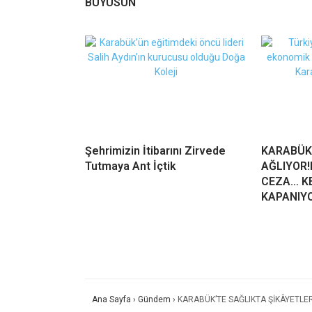
BÜYÜSÜN
Şehrimizin İtibarını Zirvede
KARABÜK
Tutmaya Ant İçtik
AĞLIYOR!
CEZA… KE
KAPANIY
Ana Sayfa
›
Gündem
›
KARABÜK’TE SAĞLIKTA ŞİKÂYETLE