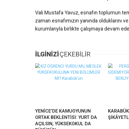
Vali Mustafa Yavuz, esnafın toplumun tem
zaman esnafımızın yanında olduklarını v
kurumlarıyla birlikte çalışmaya devam edec
İLGİNİZİ
ÇEKEBİLİR
YENİCE’DE KAMUOYUNUN
KARABÜK
ORTAK BEKLENTİSİ: YURT DA
ŞİKÂYETL
AÇILSIN, YÜKSEKOKUL DA