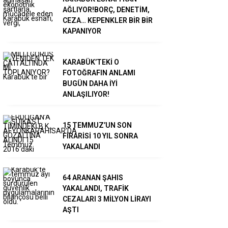
AĞLIYOR!BORÇ, DENETİM,
CEZA… KEPENKLER BİR BİR
KAPANIYOR
KARABÜK’TEKİ O
FOTOĞRAFIN ANLAMI
BUGÜN DAHA İYİ
ANLAŞILIYOR!
15 TEMMUZ’UN SON
FİRARİSİ 10 YIL SONRA
YAKALANDI
64 ARANAN ŞAHIS
YAKALANDI, TRAFİK
CEZALARI 3 MİLYON LİRAYI
AŞTI