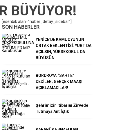
R BÜYÜYOR!
[esenbik alan=”haber_detay_sidebar”]
SON HABERLER
YENİCE’DE KAMUOYUNUN
ORTAK BEKLENTİSİ: YURT DA
AÇILSIN, YÜKSEKOKUL DA
BÜYÜSÜN
BORDROYA “SAHTE”
DEDİLER, GERÇEK MAAŞI
AÇIKLAMADILAR!
Şehrimizin İtibarını Zirvede
Tutmaya Ant İçtik
KARABÜK ESNAFI KAN