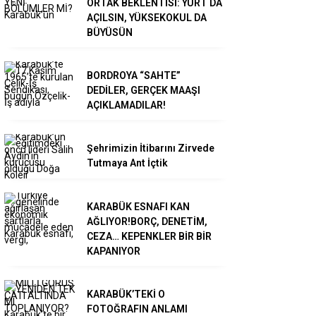
ORTAK BEKLENTİSİ: YURT DA
AÇILSIN, YÜKSEKOKUL DA
BÜYÜSÜN
BORDROYA “SAHTE”
DEDİLER, GERÇEK MAAŞI
AÇIKLAMADILAR!
Şehrimizin İtibarını Zirvede
Tutmaya Ant İçtik
KARABÜK ESNAFI KAN
AĞLIYOR!BORÇ, DENETİM,
CEZA… KEPENKLER BİR BİR
KAPANIYOR
KARABÜK’TEKİ O
FOTOĞRAFIN ANLAMI