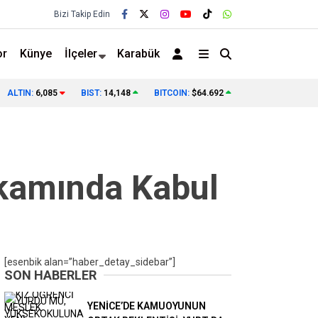
Bizi Takip Edin
or
Künye
İlçeler
Karabük
BUGÜN DAHA İYİ
15 TEMMUZ’UN SON FİRARİSİ 10 YIL 
ALTIN:
6,085
BIST:
14,148
BITCOIN:
$64.692
❯
akamında Kabul
[esenbik alan=”haber_detay_sidebar”]
SON HABERLER
YENİCE’DE KAMUOYUNUN