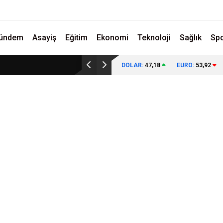
ündem
Asayiş
Eğitim
Ekonomi
Teknoloji
Sağlık
Sp
DOLAR:
47,18
EURO:
53,92