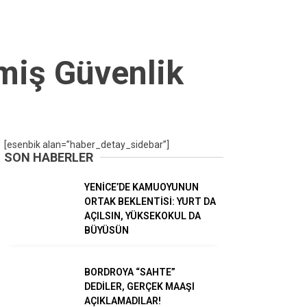
Gündem
lmiş Güvenlik
Ekonomi
Dünya
Spor
[esenbik alan=”haber_detay_sidebar”]
Magazin
SON HABERLER
Sağlık
YENİCE’DE KAMUOYUNUN
Teknoloji
ORTAK BEKLENTİSİ: YURT DA
AÇILSIN, YÜKSEKOKUL DA
BÜYÜSÜN
BORDROYA “SAHTE”
DEDİLER, GERÇEK MAAŞI
AÇIKLAMADILAR!