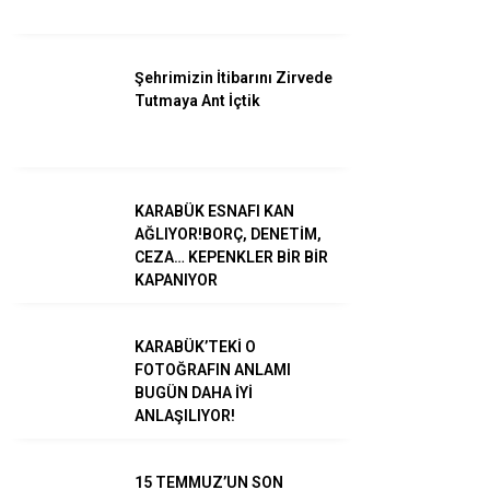
Şehrimizin İtibarını Zirvede
Tutmaya Ant İçtik
WhatsApp İhbar
Hattı
KARABÜK ESNAFI KAN
AĞLIYOR!BORÇ, DENETİM,
CEZA… KEPENKLER BİR BİR
KAPANIYOR
Facebook
KARABÜK’TEKİ O
FOTOĞRAFIN ANLAMI
BUGÜN DAHA İYİ
Instagram
ANLAŞILIYOR!
Youtube
15 TEMMUZ’UN SON