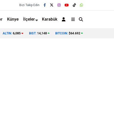
Bizi Takip Edin
or
Künye
İlçeler
Karabük
ALTIN:
6,085
BIST:
14,148
BITCOIN:
$64.692
❯