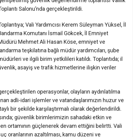
genişletilmiş güvenlik değerlendirme toplantısı Valilik
Toplantı Salonu’nda gerçekleştirildi.
Toplantıya; Vali Yardımcısı Kerem Süleyman Yüksel, İl
Jandarma Komutanı İsmail Gökcek, İl Emniyet
Müdürü Mehmet Ali Hasan Köse, emniyet ve
jandarma teşkilatına bağlı müdür yardımcıları, şube
müdürleri ve ilgili birim yetkilileri katıldı. Toplantıda; il
nlik, asayiş ve trafik hizmetlerine ilişkin veriler
çekleştirilen operasyonlar, olayların aydınlatılma
anan adli-idari işlemler ve vatandaşlarımızın huzur ve
lı bir şekilde karşılaştırmalı olarak değerlendirildi.
sında; güvenlik birimlerimizin sahadaki etkin ve
en ortamının güçlenerek devam ettiğini belirtti. Vali
suç oranlarının azaltılması, kamu düzeni ve