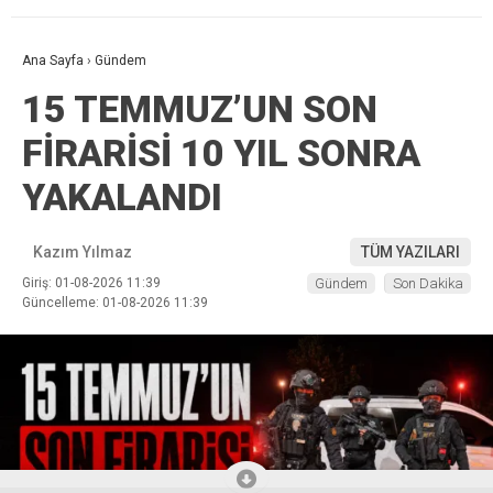
Ana Sayfa
›
Gündem
15 TEMMUZ’UN SON
FİRARİSİ 10 YIL SONRA
YAKALANDI
Kazım Yılmaz
TÜM YAZILARI
Giriş: 01-08-2026 11:39
Gündem
Son Dakika
Güncelleme: 01-08-2026 11:39