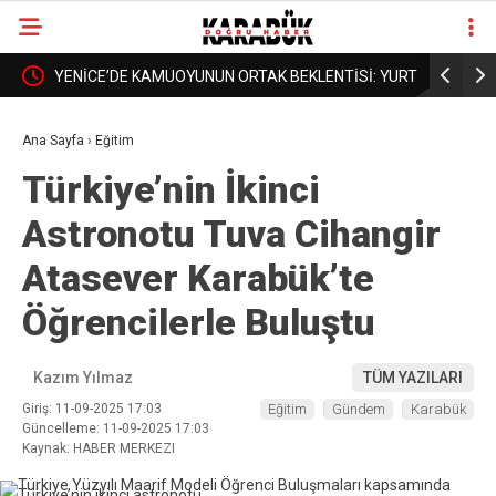
ENTİSİ: YURT
BORDROYA “SAHTE” DEDİLER, GERÇEK MAAŞI
KA
❮
❯
ÜN
AÇIKLAMADILAR!
DA
Ana Sayfa
›
Eğitim
Türkiye’nin İkinci
Astronotu Tuva Cihangir
Atasever Karabük’te
Öğrencilerle Buluştu
Kazım Yılmaz
TÜM YAZILARI
Giriş: 11-09-2025 17:03
Eğitim
Gündem
Karabük
Güncelleme: 11-09-2025 17:03
Kaynak: HABER MERKEZI