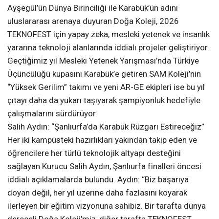
Ayşegül’ün Dünya Birinciliği ile Karabük’ün adını
uluslararası arenaya duyuran Doğa Koleji, 2026
TEKNOFEST için yapay zeka, mesleki yetenek ve insanlık
yararına teknoloji alanlarında iddialı projeler geliştiriyor.
Geçtiğimiz yıl Mesleki Yetenek Yarışması’nda Türkiye
Üçüncülüğü kupasını Karabük’e getiren SAM Koleji’nin
“Yüksek Gerilim” takımı ve yeni AR-GE ekipleri ise bu yıl
çıtayı daha da yukarı taşıyarak şampiyonluk hedefiyle
çalışmalarını sürdürüyor.
Salih Aydın: “Şanlıurfa’da Karabük Rüzgarı Estireceğiz”
Her iki kampüsteki hazırlıkları yakından takip eden ve
öğrencilere her türlü teknolojik altyapı desteğini
sağlayan Kurucu Salih Aydın, Şanlıurfa finalleri öncesi
iddialı açıklamalarda bulundu. Aydın: “Biz başarıya
doyan değil, her yıl üzerine daha fazlasını koyarak
ilerleyen bir eğitim vizyonuna sahibiz. Bir tarafta dünya
dereceli Doğa Koleji’miz, diğer tarafta TEKNOFEST