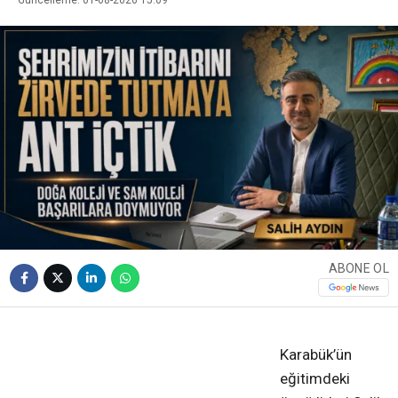
ABONE OL
❮
❯
Karabük’ün
eğitimdeki