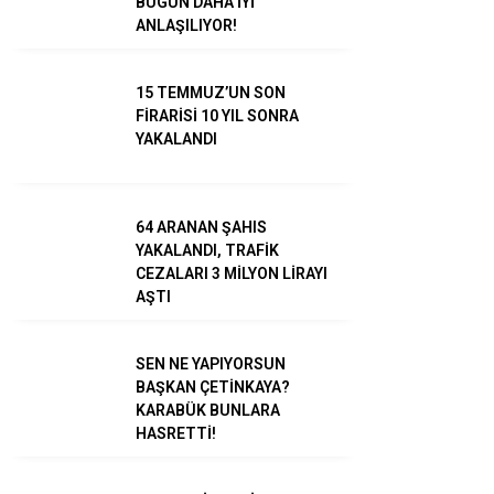
BUGÜN DAHA İYİ
ANLAŞILIYOR!
15 TEMMUZ’UN SON
FİRARİSİ 10 YIL SONRA
YAKALANDI
WhatsApp İhbar
Hattı
64 ARANAN ŞAHIS
YAKALANDI, TRAFİK
CEZALARI 3 MİLYON LİRAYI
Facebook
AŞTI
SEN NE YAPIYORSUN
BAŞKAN ÇETİNKAYA?
KARABÜK BUNLARA
Instagram
HASRETTİ!
Youtube