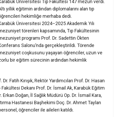
Karabük Üniversitesi Tıp Fakültesi 147 mezun verdi.
Altı yıllık eğitimin ardından diplomalarını alan tıp
öğrencileri hekimliğe merhaba dedi.
Karabük Üniversitesi 2024–2025 Akademik Yılı
mezuniyet törenleri kapsamında, Tıp Fakültesinin
mezuniyet programı Prof. Dr. Sadettin Ökten
Konferans Salonu’nda gerçekleştirildi. Törende
mezuniyet coşkusunu yaşayan öğrenciler, uzun ve
zorlu bir eğitim sürecinin ardından hekimlik
Dr. Fatih Kırışık, Rektör Yardımcıları Prof. Dr. Hasan
 Fakültesi Dekanı Prof. Dr. İsmail Ak, Karabük Eğitim
 Erkan Doğan, İl Sağlık Müdürü Op. Dr. İsmail Kara,
aştırma Hastanesi Başhekimi Doç. Dr. Ahmet Taylan
rsonel, öğrenciler ile aileleri katıldı.