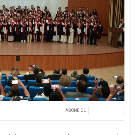
ABONE OL
❯