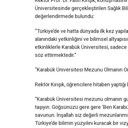
Rektör Prof. Dr. Fatih Kırışık, konuşması
Üniversitesinde gerçekleştirilen Sağlık Bil
değerlendirmede bulundu:
“Türkiye’de ve hatta dünyada ilk kez yapıla
alanındaki yetkinliğini ve bilimsel altyapıs
etkinliklerle Karabük Üniversitesi, sadece 
söz ettirmektedir.”
“Karabük Üniversitesi Mezunu Olmanın On
Rektör Kırışık, öğrencilere hitaben yaptığ
“Karabük Üniversitesi mezunu olmanın guru
taşıyın. Göğsünüzü gere gere ‘Ben Karab
savunun. İnşallah siz değerli mezunlarımızla
Türkiye’de bilimin yüzyılını kuracak bir v