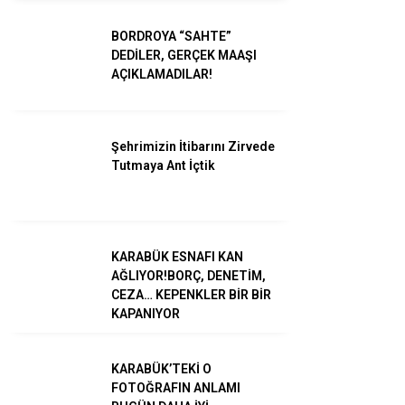
BORDROYA “SAHTE”
Gündem
DEDİLER, GERÇEK MAAŞI
AÇIKLAMADILAR!
Ekonomi
Dünya
Şehrimizin İtibarını Zirvede
Spor
Tutmaya Ant İçtik
Magazin
Sağlık
KARABÜK ESNAFI KAN
Teknoloji
AĞLIYOR!BORÇ, DENETİM,
CEZA… KEPENKLER BİR BİR
KAPANIYOR
KARABÜK’TEKİ O
FOTOĞRAFIN ANLAMI