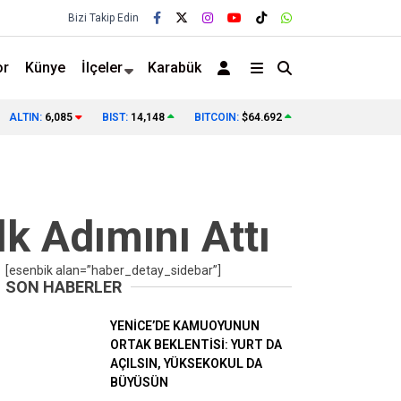
Bizi Takip Edin
or
Künye
İlçeler
Karabük
ALTIN:
6,085
BIST:
14,148
BITCOIN:
$64.692
❯
lk Adımını Attı
[esenbik alan=”haber_detay_sidebar”]
SON HABERLER
YENİCE’DE KAMUOYUNUN
ORTAK BEKLENTİSİ: YURT DA
AÇILSIN, YÜKSEKOKUL DA
BÜYÜSÜN