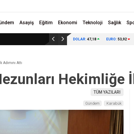
ündem
Asayiş
Eğitim
Ekonomi
Teknoloji
Sağlık
Sp
DOLAR:
47,18
EURO:
53,92
k Adımını Attı
ezunları Hekimliğe İ
TÜM YAZILARI
Gündem
Karabük