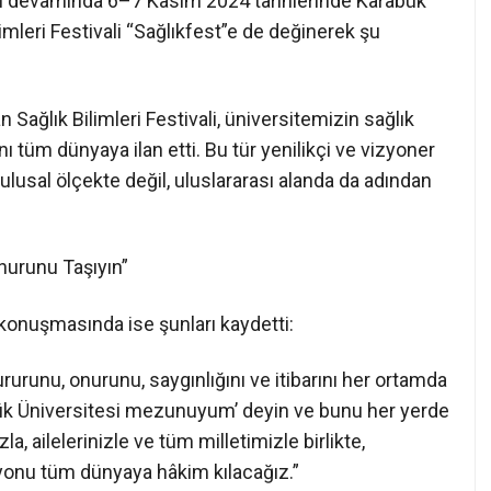
nın devamında 6–7 Kasım 2024 tarihlerinde Karabük
imleri Festivali “Sağlıkfest”e de değinerek şu
n Sağlık Bilimleri Festivali, üniversitemizin sağlık
ını tüm dünyaya ilan etti. Bu tür yenilikçi ve vizyoner
ulusal ölçekte değil, uluslararası alanda da adından
urunu Taşıyın”
ı konuşmasında ise şunları kaydetti:
runu, onurunu, saygınlığını ve itibarını her ortamda
ük Üniversitesi mezunuyum’ deyin ve bunu her yerde
, ailelerinizle ve tüm milletimizle birlikte,
izyonu tüm dünyaya hâkim kılacağız.”