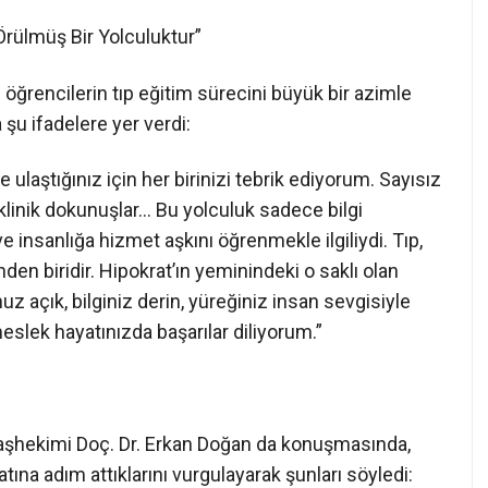
 Örülmüş Bir Yolculuktur”
e öğrencilerin tıp eğitim sürecini büyük bir azimle
şu ifadelere yer verdi:
ulaştığınız için her birinizi tebrik ediyorum. Sayısız
k klinik dokunuşlar… Bu yolculuk sadece bilgi
ve insanlığa hizmet aşkını öğrenmekle ilgiliydi. Tıp,
den biridir. Hipokrat’ın yeminindeki o saklı olan
unuz açık, bilginiz derin, yüreğiniz insan sevgisiyle
meslek hayatınızda başarılar diliyorum.”
aşhekimi Doç. Dr. Erkan Doğan da konuşmasında,
ına adım attıklarını vurgulayarak şunları söyledi: