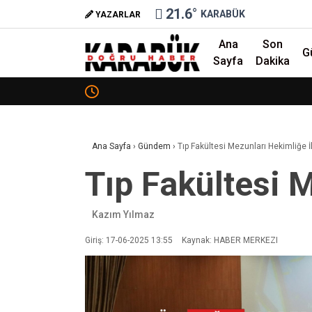
21.6
°
KARABÜK
YAZARLAR
Ana
Son
G
Sayfa
Dakika
❮
Ana Sayfa
›
Gündem
›
Tıp Fakültesi Mezunları Hekimliğe İl
Tıp Fakültesi M
Kazım Yılmaz
Giriş: 17-06-2025 13:55
Kaynak: HABER MERKEZI