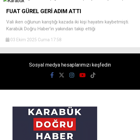
FUAT GÜREL GERİ ADIM ATTI
Vali iken oğlunun karıştığı kazada iki kişi hayatını kaybetmişti.
Karabük Doğru Haber’in yakından takip ettiği
03 Ekim 2025 Cuma 17:58
Sosyal medya hesaplarımızı keşfedin