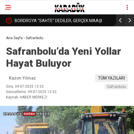
: YURT
BORDROYA “SAHTE” DEDİLER, GERÇEK MAAŞI
KARABÜK’
❮
❯
AÇIKLAMADILAR!
DAHA İYİ 
Ana Sayfa
›
Safranbolu
Safranbolu’da Yeni Yollar
Hayat Buluyor
Kazım Yılmaz
TÜM YAZILARI
Giriş: 09-07-2025 13:32
Safranbolu
Güncelleme: 09-07-2025 13:32
Kaynak: HABER MERKEZI