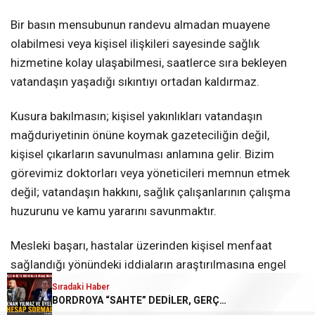
Bir basın mensubunun randevu almadan muayene
olabilmesi veya kişisel ilişkileri sayesinde sağlık
hizmetine kolay ulaşabilmesi, saatlerce sıra bekleyen
vatandaşın yaşadığı sıkıntıyı ortadan kaldırmaz.
Kusura bakılmasın; kişisel yakınlıkları vatandaşın
mağduriyetinin önüne koymak gazeteciliğin değil,
kişisel çıkarların savunulması anlamına gelir. Bizim
görevimiz doktorları veya yöneticileri memnun etmek
değil; vatandaşın hakkını, sağlık çalışanlarının çalışma
huzurunu ve kamu yararını savunmaktır.
Mesleki başarı, hastalar üzerinden kişisel menfaat
sağlandığı yönündeki iddiaların araştırılmasına engel
değildir. Yanlış bir uygulama yoksa yetkililer belgeleriyle
Sıradaki Haber
BORDROYA “SAHTE” DEDİLER, GERÇEK MAAŞI AÇIKLAMADILAR!
açıklama yapmalı; varsa sorumlular hakkında gerekli