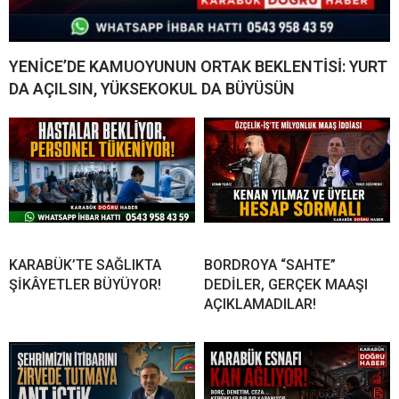
YENİCE’DE KAMUOYUNUN ORTAK BEKLENTİSİ: YURT
DA AÇILSIN, YÜKSEKOKUL DA BÜYÜSÜN
KARABÜK’TE SAĞLIKTA
BORDROYA “SAHTE”
ŞİKÂYETLER BÜYÜYOR!
DEDİLER, GERÇEK MAAŞI
AÇIKLAMADILAR!