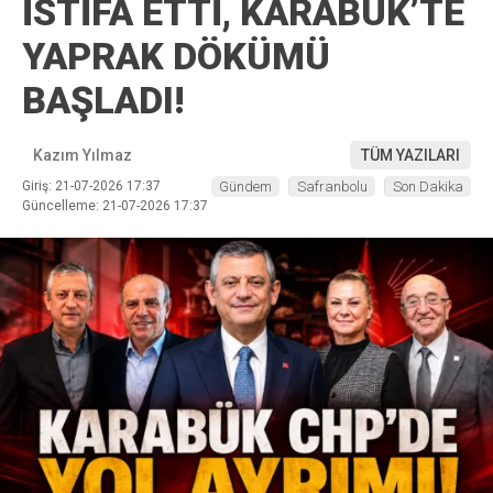
İSTİFA ETTİ, KARABÜK’TE
YAPRAK DÖKÜMÜ
BAŞLADI!
Kazım Yılmaz
TÜM YAZILARI
Giriş: 21-07-2026 17:37
Gündem
Safranbolu
Son Dakika
Güncelleme: 21-07-2026 17:37