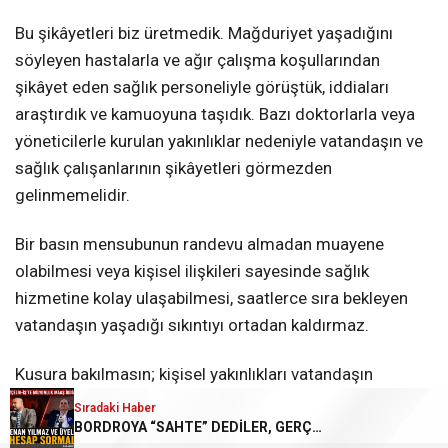
Bu şikâyetleri biz üretmedik. Mağduriyet yaşadığını
söyleyen hastalarla ve ağır çalışma koşullarından
şikâyet eden sağlık personeliyle görüştük, iddiaları
araştırdık ve kamuoyuna taşıdık. Bazı doktorlarla veya
yöneticilerle kurulan yakınlıklar nedeniyle vatandaşın ve
sağlık çalışanlarının şikâyetleri görmezden
gelinmemelidir.
Bir basın mensubunun randevu almadan muayene
olabilmesi veya kişisel ilişkileri sayesinde sağlık
hizmetine kolay ulaşabilmesi, saatlerce sıra bekleyen
vatandaşın yaşadığı sıkıntıyı ortadan kaldırmaz.
Kusura bakılmasın; kişisel yakınlıkları vatandaşın
mağduriyetinin önüne koymak gazeteciliğin değil,
Sıradaki Haber
kişisel çıkarların savunulması anlamına gelir. Bizim
BORDROYA “SAHTE” DEDİLER, GERÇEK MAAŞI AÇIKLAMADILAR!