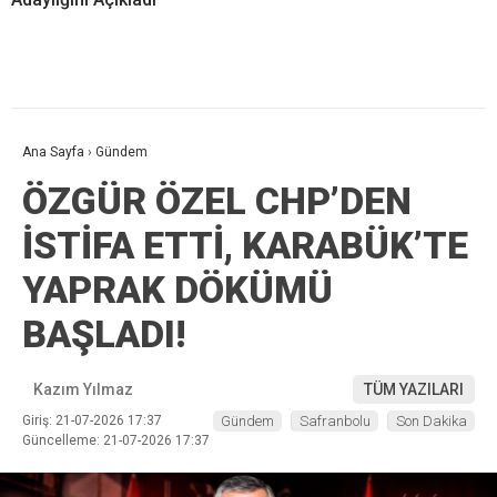
Ana Sayfa
›
Gündem
ÖZGÜR ÖZEL CHP’DEN
İSTİFA ETTİ, KARABÜK’TE
YAPRAK DÖKÜMÜ
BAŞLADI!
Kazım Yılmaz
TÜM YAZILARI
Giriş: 21-07-2026 17:37
Gündem
Safranbolu
Son Dakika
Güncelleme: 21-07-2026 17:37