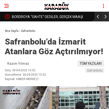
: YURT
BORDROYA “SAHTE” DEDİLER, GERÇEK MAAŞI
KARABÜK’
❮
❯
AÇIKLAMADILAR!
DAHA İYİ 
Ana Sayfa
›
Safranbolu
Safranbolu’da İzmarit
Atanlara Göz Açtırılmıyor!
Kazım Yılmaz
TÜM YAZILARI
Giriş: 30-04-2025 10:02
Safranbolu
Güncelleme: 30-04-2025 10:02
Kaynak: HABER MERKEZI