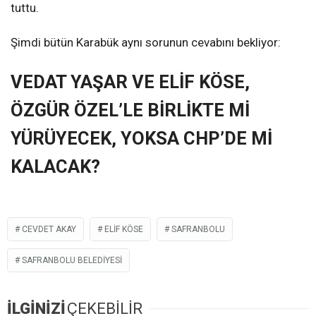
tuttu.
Şimdi bütün Karabük aynı sorunun cevabını bekliyor:
VEDAT YAŞAR VE ELİF KÖSE,
ÖZGÜR ÖZEL’LE BİRLİKTE Mİ
YÜRÜYECEK, YOKSA CHP’DE Mİ
KALACAK?
CEVDET AKAY
ELIF KÖSE
SAFRANBOLU
SAFRANBOLU BELEDIYESI
İLGİNİZİ
ÇEKEBİLİR