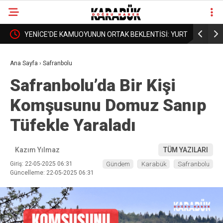
RTKAN
YENİCE’DE KAMUOYUNUN ORTAK BEKLENTİSİ: YURT
BORDROYA
❮
❯
DA AÇILSIN, YÜKSEKOKUL DA BÜYÜSÜN
AÇIKLAMA
Ana Sayfa
›
Safranbolu
Safranbolu’da Bir Kişi
Komşusunu Domuz Sanıp
Tüfekle Yaraladı
Kazım Yılmaz
TÜM YAZILARI
Giriş: 22-05-2025 06:31
Gündem
Karabük
Safranbolu
Güncelleme: 22-05-2025 06:31