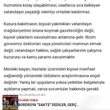
hizmetine kolay ulaşabilmesi, saatlerce sıra bekleyen
vatandaşın yaşadığı sıkıntıyı ortadan kaldırmaz.
Kusura bakılmasın; kişisel yakınlıkları vatandaşın
mağduriyetinin önüne koymak gazeteciliğin değil,
kişisel çıkarların savunulması anlamına gelir. Bizim
görevimiz doktorları veya yöneticileri memnun etmek
değil; vatandaşın hakkını, sağlık çalışanlarının çalışma
huzurunu ve kamu yararını savunmaktır.
Mesleki başarı, hastalar üzerinden kişisel menfaat
sağlandığı yönündeki iddiaların araştırılmasına engel
değildir. Yanlış bir uygulama yoksa yetkililer belgeleriyle
açıklama yapmalı; varsa sorumlular hakkında gerekli
işlemler başlatılmalıdır.
Sıradaki Haber
BORDROYA “SAHTE” DEDİLER, GERÇEK MAAŞI AÇIKLAMADILAR!
KARABÜK KAMUOYU CEVAP BEKLİYOR