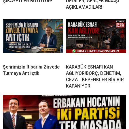
ŞİKÂYETLER BÜYÜYOR!
DEDİLER, GERÇEK MAAŞI
AÇIKLAMADILAR!
Şehrimizin İtibarını Zirvede
KARABÜK ESNAFI KAN
Tutmaya Ant İçtik
AĞLIYOR!BORÇ, DENETİM,
CEZA… KEPENKLER BİR BİR
KAPANIYOR