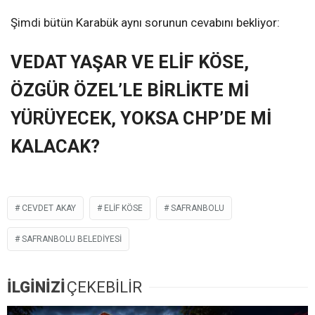
Şimdi bütün Karabük aynı sorunun cevabını bekliyor:
VEDAT YAŞAR VE ELİF KÖSE,
ÖZGÜR ÖZEL’LE BİRLİKTE Mİ
YÜRÜYECEK, YOKSA CHP’DE Mİ
KALACAK?
CEVDET AKAY
ELIF KÖSE
SAFRANBOLU
SAFRANBOLU BELEDIYESI
İLGİNİZİ
ÇEKEBİLİR