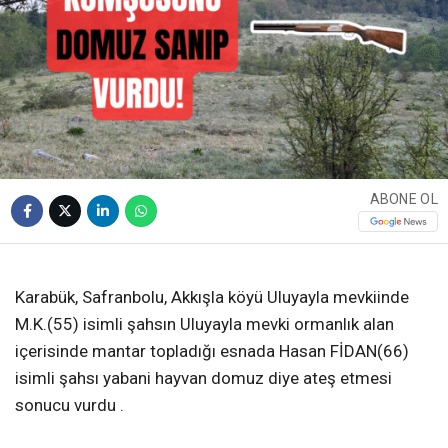
ABONE OL
❮
❯
Karabük, Safranbolu, Akkışla köyü Uluyayla mevkiinde
M.K.(55) isimli şahsın Uluyayla mevki ormanlık alan
içerisinde mantar topladığı esnada Hasan FİDAN(66)
isimli şahsı yabani hayvan domuz diye ateş etmesi
sonucu vurdu .