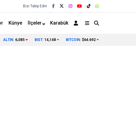
Bizi Takip Edin
or
Künye
İlçeler
Karabük
DAHA İYİ
15 TEMMUZ’UN SON FİRARİSİ 10 YIL SONRA 
ALTIN:
6,085
BIST:
14,148
BITCOIN:
$64.692
❯