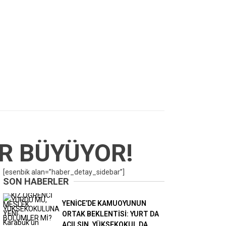
R BÜYÜYOR!
[esenbik alan=”haber_detay_sidebar”]
SON HABERLER
YENİCE’DE KAMUOYUNUN
ORTAK BEKLENTİSİ: YURT DA
AÇILSIN, YÜKSEKOKUL DA