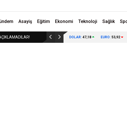
ündem
Asayiş
Eğitim
Ekonomi
Teknoloji
Sağlık
Sp
AÇIKLAMADILAR!
KARABÜK’TEKİ O FOTOĞRAFIN ANLAMI BUGÜN 
DOLAR:
47,18
EURO:
53,92
ANLAŞILIYOR!