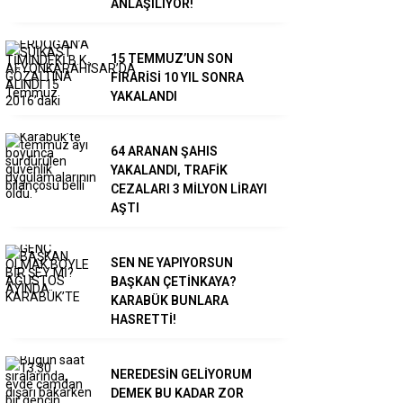
ANLAŞILIYOR!
15 TEMMUZ’UN SON
FİRARİSİ 10 YIL SONRA
YAKALANDI
64 ARANAN ŞAHIS
YAKALANDI, TRAFİK
CEZALARI 3 MİLYON LİRAYI
AŞTI
SEN NE YAPIYORSUN
BAŞKAN ÇETİNKAYA?
KARABÜK BUNLARA
HASRETTİ!
NEREDESİN GELİYORUM
DEMEK BU KADAR ZOR