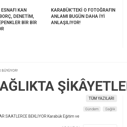
 ESNAFI KAN
KARABÜK’TEKİ O FOTOĞRAFIN
BORÇ, DENETİM,
ANLAMI BUGÜN DAHA İYİ
PENKLER BİR BİR
ANLAŞILIYOR!
OR
R BÜYÜYOR!
AĞLIKTA ŞİKÂYETLE
TÜM YAZILARI
Gündem
Sağlık