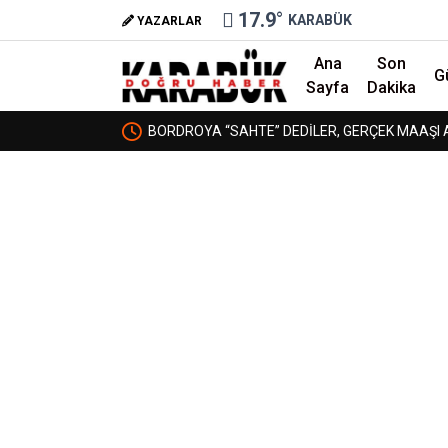
17.9
°
KARABÜK
YAZARLAR
Ana
Son
G
Sayfa
Dakika
URT DA AÇILSIN,
BORDROYA “SAHTE” DEDİLER, GERÇEK MAAŞI 
❮