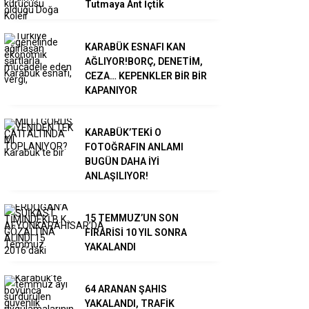
Tutmaya Ant İçtik
KARABÜK ESNAFI KAN
AĞLIYOR!BORÇ, DENETİM,
CEZA… KEPENKLER BİR BİR
KAPANIYOR
KARABÜK’TEKİ O
FOTOĞRAFIN ANLAMI
BUGÜN DAHA İYİ
ANLAŞILIYOR!
15 TEMMUZ’UN SON
FİRARİSİ 10 YIL SONRA
YAKALANDI
64 ARANAN ŞAHIS
YAKALANDI, TRAFİK