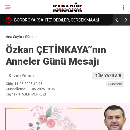
: YURT
BORDROYA “SAHTE” DEDİLER, GERÇEK MAAŞI
KARABÜK’
❮
❯
AÇIKLAMADILAR!
DAHA İYİ 
Ana Sayfa
›
Gündem
Özkan ÇETİNKAYA’’nın
Anneler Günü Mesajı
Kazım Yılmaz
TÜM YAZILARI
Giriş: 11-05-2025 10:06
Gündem
Güncelleme: 11-05-2025 10:06
Kaynak: HABER MERKEZI