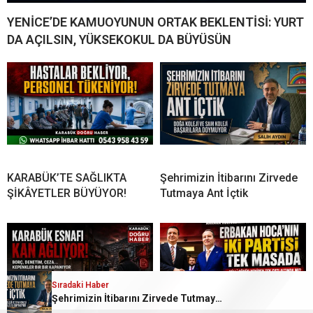
YENİCE’DE KAMUOYUNUN ORTAK BEKLENTİSİ: YURT
DA AÇILSIN, YÜKSEKOKUL DA BÜYÜSÜN
KARABÜK’TE SAĞLIKTA
Şehrimizin İtibarını Zirvede
ŞİKÂYETLER BÜYÜYOR!
Tutmaya Ant İçtik
Sıradaki Haber
Sıradaki Haber
Şehrimizin İtibarını Zirvede Tutmaya Ant İçtik
BORDROYA “SAHTE” DEDİLER, GERÇEK MAAŞI AÇIKLAMADILAR!