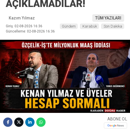
AÇIKLAMADILAR!
Kazım Yılmaz
TÜM YAZILARI
Giriş: 02-08-2026 16:36
Gündem
Karabük
Son Dakika
Güncelleme: 02-08-2026 16:36
ABONE OL