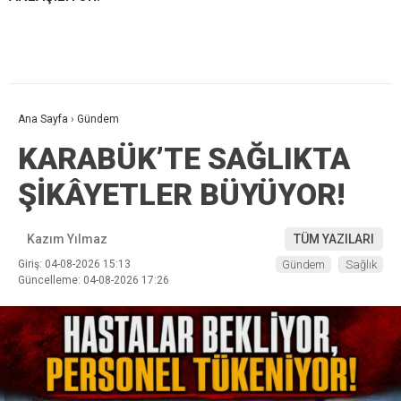
Ana Sayfa
›
Gündem
KARABÜK’TE SAĞLIKTA
ŞİKÂYETLER BÜYÜYOR!
Kazım Yılmaz
TÜM YAZILARI
Giriş: 04-08-2026 15:13
Gündem
Sağlık
Güncelleme: 04-08-2026 17:26