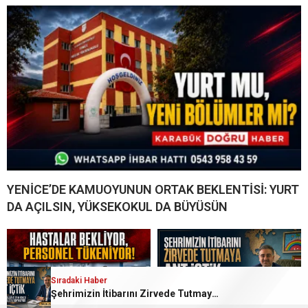
YENİCE’DE KAMUOYUNUN ORTAK BEKLENTİSİ: YURT
DA AÇILSIN, YÜKSEKOKUL DA BÜYÜSÜN
Sıradaki Haber
Şehrimizin İtibarını Zirvede Tutmaya Ant İçtik