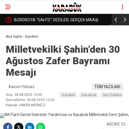
: YURT
BORDROYA “SAHTE” DEDİLER, GERÇEK MAAŞI
KARABÜK’
❮
❯
AÇIKLAMADILAR!
DAHA İYİ 
Ana Sayfa
›
Gündem
Milletvekilki Şahin’den 30
Ağustos Zafer Bayramı
Mesajı
Kazım Yılmaz
TÜM YAZILARI
Giriş: 30-08-2025 10:00
Gündem
Karabük
Son Dakika
Güncelleme: 30-08-2025 10:00
Kaynak: HABER MERKEZI
ABONE OL