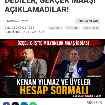
DEDİLER, GERÇEK MAAŞI
AÇIKLAMADILAR!
Kazım Yılmaz
TÜM YAZILARI
Giriş: 02-08-2026 16:36
Gündem
Karabük
Son Dakika
Güncelleme: 02-08-2026 16:36
ABONE OL