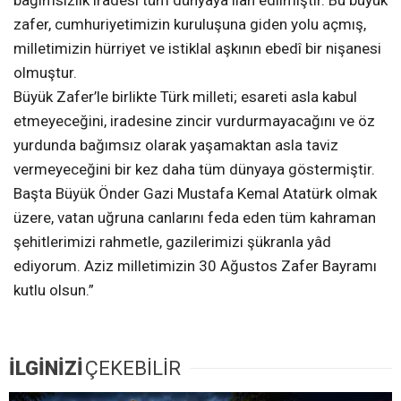
bağımsızlık iradesi tüm dünyaya ilan edilmiştir. Bu büyük
zafer, cumhuriyetimizin kuruluşuna giden yolu açmış,
milletimizin hürriyet ve istiklal aşkının ebedî bir nişanesi
olmuştur.
Büyük Zafer’le birlikte Türk milleti; esareti asla kabul
etmeyeceğini, iradesine zincir vurdurmayacağını ve öz
yurdunda bağımsız olarak yaşamaktan asla taviz
vermeyeceğini bir kez daha tüm dünyaya göstermiştir.
Başta Büyük Önder Gazi Mustafa Kemal Atatürk olmak
üzere, vatan uğruna canlarını feda eden tüm kahraman
şehitlerimizi rahmetle, gazilerimizi şükranla yâd
ediyorum. Aziz milletimizin 30 Ağustos Zafer Bayramı
kutlu olsun.”
İLGİNİZİ
ÇEKEBİLİR