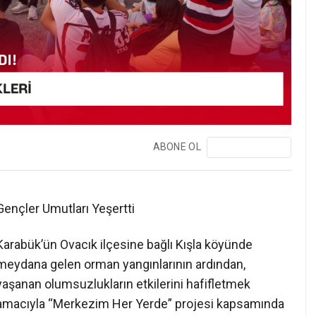
ABONE OL
❯
Gençler Umutları Yeşertti
Karabük’ün Ovacık ilçesine bağlı Kışla köyünde
meydana gelen orman yangınlarının ardından,
yaşanan olumsuzlukların etkilerini hafifletmek
amacıyla “Merkezim Her Yerde” projesi kapsamında