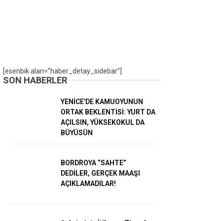
Gündem
Ekonomi
Dünya
[esenbik alan=”haber_detay_sidebar”]
SON HABERLER
Spor
YENİCE’DE KAMUOYUNUN
Magazin
ORTAK BEKLENTİSİ: YURT DA
AÇILSIN, YÜKSEKOKUL DA
Sağlık
BÜYÜSÜN
Teknoloji
BORDROYA “SAHTE”
DEDİLER, GERÇEK MAAŞI
AÇIKLAMADILAR!