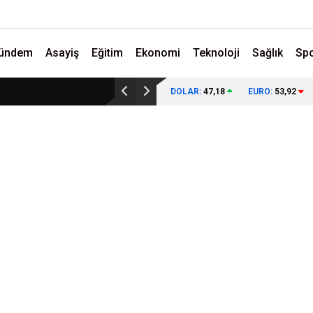
ündem
Asayiş
Eğitim
Ekonomi
Teknoloji
Sağlık
Sp
DOLAR:
47,18
EURO:
53,92