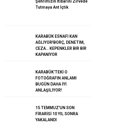
Şehrimizin İtibarını Zirvede
Tutmaya Ant İçtik
KARABÜK ESNAFI KAN
WhatsApp İhbar
AĞLIYOR!BORÇ, DENETİM,
Hattı
CEZA… KEPENKLER BİR BİR
KAPANIYOR
KARABÜK’TEKİ O
Facebook
FOTOĞRAFIN ANLAMI
BUGÜN DAHA İYİ
ANLAŞILIYOR!
15 TEMMUZ’UN SON
Instagram
FİRARİSİ 10 YIL SONRA
YAKALANDI
Youtube