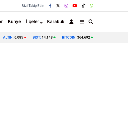
Bizi Takip Edin
or
Künye
İlçeler
Karabük
ALTIN:
6,085
BIST:
14,148
BITCOIN:
$64.692
❯