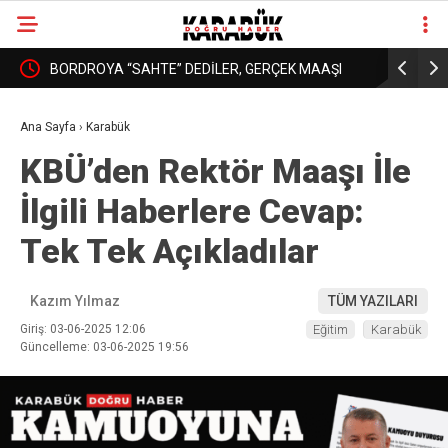
: YURT
BORDROYA “SAHTE” DEDİLER, GERÇEK MAAŞI
KARABÜK’
❮
❯
AÇIKLAMADILAR!
DAHA İYİ 
Ana Sayfa
›
Karabük
KBÜ’den Rektör Maaşı İle
İlgili Haberlere Cevap:
Tek Tek Açıkladılar
Kazım Yılmaz
TÜM YAZILARI
Giriş: 03-06-2025 12:06
Eğitim
Karabük
Güncelleme: 03-06-2025 19:56