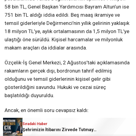
58 bin TL, Genel Başkan Yardımcısı Bayram Altun’un ise
751 bin TL aldığı iddia edildi. Beş maaş ikramiye ve
temsil giderleriyle Değirmenci’nin yıllık gelirinin yaklaşık
18 milyon TL’ye, aylık ortalamasının da 1,5 milyon TL’ye
ulaştığı öne sürüldü. Kişisel harcamalar ve milyonluk
makam araçları da iddialar arasında.
Özçelik-İş Genel Merkezi, 2 Ağustos’taki açıklamasında
rakamların gerçek dışı, bordronun tahrif edilmiş
olduğunu ve temsil giderlerinin kişisel gelir gibi
gösterildiğini savundu. Hukuki ve cezai süreç
başlatıldığı duyuruldu.
Ancak, en önemli soru cevapsız kaldı:
Sıradaki Haber
Yunus Değirmenci ve genel merkez yöneticilerinin
Şehrimizin İtibarını Zirvede Tutmaya Ant İçtik
gerçek net maaşları ne kadar?