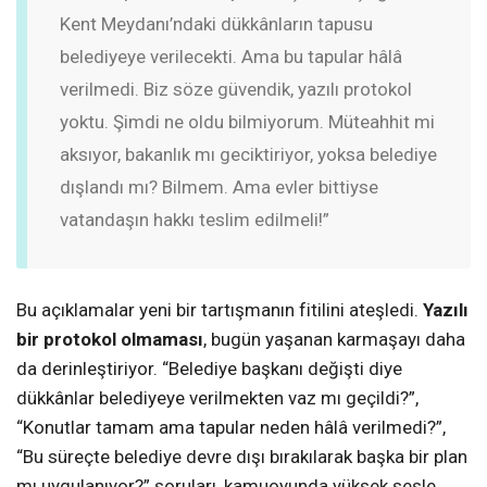
Kent Meydanı’ndaki dükkânların tapusu
belediyeye verilecekti. Ama bu tapular hâlâ
verilmedi. Biz söze güvendik, yazılı protokol
yoktu. Şimdi ne oldu bilmiyorum. Müteahhit mi
aksıyor, bakanlık mı geciktiriyor, yoksa belediye
dışlandı mı? Bilmem. Ama evler bittiyse
vatandaşın hakkı teslim edilmeli!”
Bu açıklamalar yeni bir tartışmanın fitilini ateşledi.
Yazılı
bir protokol olmaması
, bugün yaşanan karmaşayı daha
da derinleştiriyor. “Belediye başkanı değişti diye
dükkânlar belediyeye verilmekten vaz mı geçildi?”,
“Konutlar tamam ama tapular neden hâlâ verilmedi?”,
“Bu süreçte belediye devre dışı bırakılarak başka bir plan
mı uygulanıyor?” soruları, kamuoyunda yüksek sesle