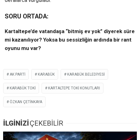
defalarca vurguladı.
SORU ORTADA:
Kartaltepe’de vatandaşa “bitmiş ev yok” diyerek süre
mi kazanılıyor? Yoksa bu sessizliğin ardında bir rant
oyunu mu var?
AK PARTI
KARABÜK
KARABÜK BELEDIYESI
KARABÜK TOKI
KARTALTEPE TOKI KONUTLARI
ÖZKAN ÇETINKAYA
İLGİNİZİ
ÇEKEBİLİR