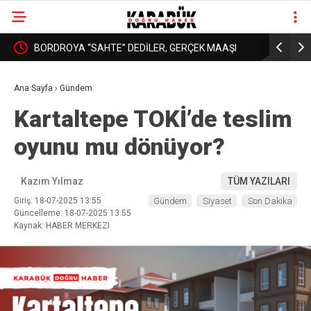
: YURT
BORDROYA “SAHTE” DEDİLER, GERÇEK MAAŞI
KARABÜK’
❮
❯
AÇIKLAMADILAR!
DAHA İYİ 
Ana Sayfa
›
Gündem
Kartaltepe TOKİ’de teslim
oyunu mu dönüyor?
Kazım Yılmaz
TÜM YAZILARI
Giriş: 18-07-2025 13:55
Gündem
Siyaset
Son Dakika
Güncelleme: 18-07-2025 13:55
Kaynak: HABER MERKEZI