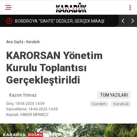
I
KARABÜK’TEKİ O FOTOĞRAFIN ANLAMI BUGÜN
15 TEMMU
❮
❯
DAHA İYİ ANLAŞILIYOR!
YAKALAN
Ana Sayfa
›
Karabük
KARORSAN Yönetim
Kurulu Toplantısı
Gerçekleştirildi
Kazım Yılmaz
TÜM YAZILARI
Giriş: 18-06-2025 14:09
Gündem
Karabük
Güncelleme: 18-06-2025 14:09
Kaynak: HABER MERKEZI