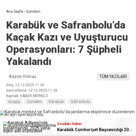
Ana Sayfa
›
Gündem
Karabük ve Safranbolu’da
Kaçak Kazı ve Uyuşturucu
Operasyonları: 7 Şüpheli
Yakalandı
Kazım Yılmaz
TÜM YAZILARI
Giriş: 12-12-2025 11:26
Güncelleme: 12-12-2025 11:26
Kaynak: HABER MERKEZI
Asayiş
Gündem
Karabük
Safranbolu
ABONE OL
Sıradaki Haber
Karabük Cumhuriyet Başsavcılığı 2025 Yılı Verilerini Açıkladı: Temizlenme Oranı %102,43