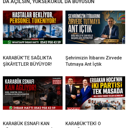
DA AÇILSIN, YÜKSEKOKUL DA BÜYÜSÜN
KARABÜK’TE SAĞLIKTA
Şehrimizin İtibarını Zirvede
ŞİKÂYETLER BÜYÜYOR!
Tutmaya Ant İçtik
KARABÜK ESNAFI KAN
KARABÜK’TEKİ O