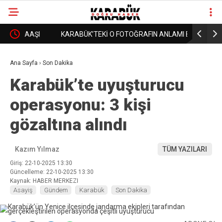
I
KARABÜK’TEKİ O FOTOĞRAFIN ANLAMI BUGÜN
15 TEMMU
❮
❯
DAHA İYİ ANLAŞILIYOR!
YAKALAN
Ana Sayfa
›
Son Dakika
Karabük’te uyuşturucu
operasyonu: 3 kişi
gözaltına alındı
Kazım Yılmaz
TÜM YAZILARI
Giriş: 22-10-2025 13:30
Güncelleme: 22-10-2025 13:30
Kaynak: HABER MERKEZI
Asayiş
Gündem
Karabük
Son Dakika