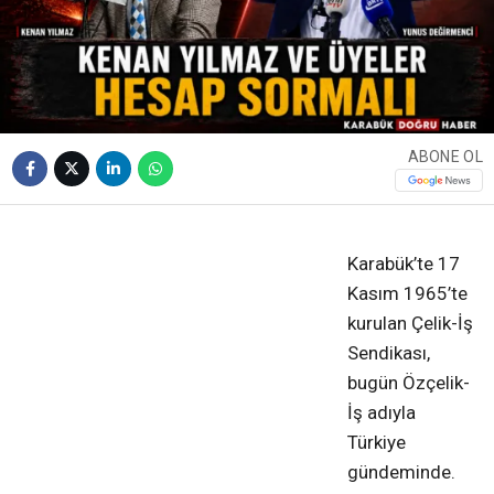
ABONE OL
❮
❯
Karabük’te 17
Kasım 1965’te
kurulan Çelik-İş
Sendikası,
bugün Özçelik-
İş adıyla
Türkiye
gündeminde.