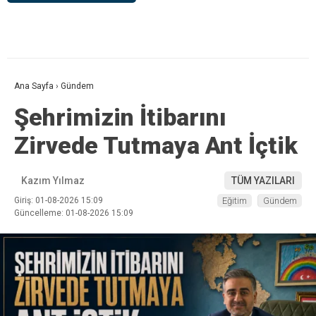
Ana Sayfa
›
Gündem
Şehrimizin İtibarını
Zirvede Tutmaya Ant İçtik
Kazım Yılmaz
TÜM YAZILARI
Giriş: 01-08-2026 15:09
Eğitim
Gündem
Güncelleme: 01-08-2026 15:09