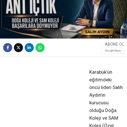
ABONE OL
❮
❯
Karabük’ün
eğitimdeki
öncü lideri Salih
Aydın’ın
kurucusu
olduğu Doğa
Koleji ve SAM
Koleji (Özel