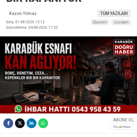
Kazım Yılmaz
TÜM YAZILARI
Giriş: 01-08-2026 13:12
Ekonomi
Gündem
Güncelleme: 04-08-2026 17:32
ABONE OL