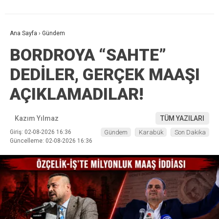
Ana Sayfa
›
Gündem
BORDROYA “SAHTE”
DEDİLER, GERÇEK MAAŞI
AÇIKLAMADILAR!
Kazım Yılmaz
TÜM YAZILARI
Giriş: 02-08-2026 16:36
Gündem
Karabük
Son Dakika
Güncelleme: 02-08-2026 16:36