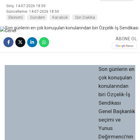
Giriş: 14-07-2026 18:50
Güncelleme: 14-07-2026 18:50
Ekonomi
Gündem
Karabük
Son Dakika
ABONE OL
❮
❯
Son günlerin en
çok konuşulan
konularından
biri Özçelik-İş
Sendikası
Genel Başkanlık
seçimi ve
Yunus
Değirmenci’nin