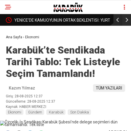
RTKAN
YENİCE’DE KAMUOYUNUN ORTAK BEKLENTİSİ: YURT
BORDROYA
❮
❯
DA AÇILSIN, YÜKSEKOKUL DA BÜYÜSÜN
AÇIKLAMA
Ana Sayfa
›
Ekonomi
Karabük’te Sendikada
Tarihi Tablo: Tek Listeyle
Seçim Tamamlandı!
Kazım Yılmaz
TÜM YAZILARI
Giriş: 28-08-2025 12:37
Güncelleme: 28-08-2025 12:37
Kaynak: HABER MERKEZI
Ekonomi
Gündem
Karabük
Son Dakika