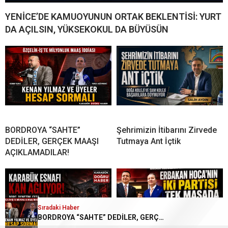
YENİCE’DE KAMUOYUNUN ORTAK BEKLENTİSİ: YURT
DA AÇILSIN, YÜKSEKOKUL DA BÜYÜSÜN
BORDROYA “SAHTE”
Şehrimizin İtibarını Zirvede
DEDİLER, GERÇEK MAAŞI
Tutmaya Ant İçtik
AÇIKLAMADILAR!
Sıradaki Haber
BORDROYA “SAHTE” DEDİLER, GERÇEK MAAŞI AÇIKLAMADILAR!