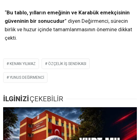
“
Bu tablo, yılların emeğinin ve Karabük emekçisinin
güveninin bir sonucudur
” diyen Değirmenci, sürecin
birlik ve huzur içinde tamamlanmasının önemine dikkat
çekti.
KENAN YILMAZ
ÖZÇELIK İŞ SENDIKASI
YUNUS DEĞIRMENCI
İLGİNİZİ
ÇEKEBİLİR