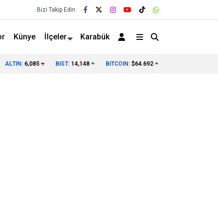
Bizi Takip Edin
or
Künye
İlçeler
Karabük
DAHA İYİ
15 TEMMUZ’UN SON FİRARİSİ 10 YIL SONRA 
ALTIN:
6,085
BIST:
14,148
BITCOIN:
$64.692
❯