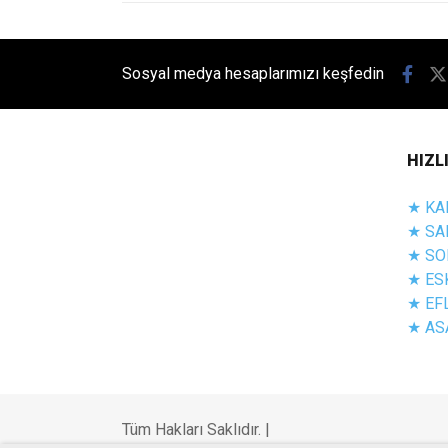
Sosyal medya hesaplarımızı keşfedin
HIZL
★ KA
★ SA
★ SO
★ ES
★ EF
★ AS
Tüm Hakları Saklıdır. |