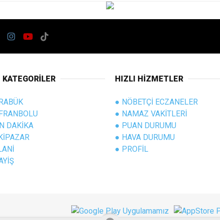
I KATEGORİLER
HIZLI HİZMETLER
RABÜK
● NÖBETÇİ ECZANELER
FRANBOLU
● NAMAZ VAKİTLERİ
N DAKİKA
● PUAN DURUMU
KİPAZAR
● HAVA DURUMU
LANİ
● PROFİL
AYİŞ