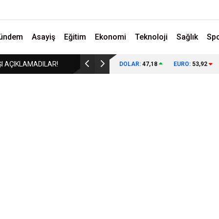
ündem
Asayiş
Eğitim
Ekonomi
Teknoloji
Sağlık
Sp
AÇIKLAMADILAR!
KARABÜK’TEKİ O FOTOĞRAFIN ANLAMI BUGÜN 
DOLAR:
47,18
EURO:
53,92
ANLAŞILIYOR!