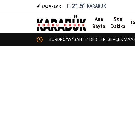
21.5
°
KARABÜK
YAZARLAR
Ana
Son
G
Sayfa
Dakika
URT DA AÇILSIN,
BORDROYA “SAHTE” DEDİLER, GERÇEK MAAŞI 
❮