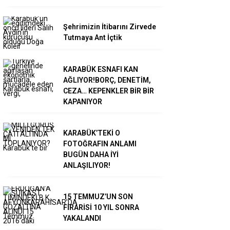
Şehrimizin İtibarını Zirvede
Tutmaya Ant İçtik
KARABÜK ESNAFI KAN
AĞLIYOR!BORÇ, DENETİM,
CEZA… KEPENKLER BİR BİR
KAPANIYOR
KARABÜK’TEKİ O
FOTOĞRAFIN ANLAMI
BUGÜN DAHA İYİ
ANLAŞILIYOR!
15 TEMMUZ’UN SON
FİRARİSİ 10 YIL SONRA
YAKALANDI