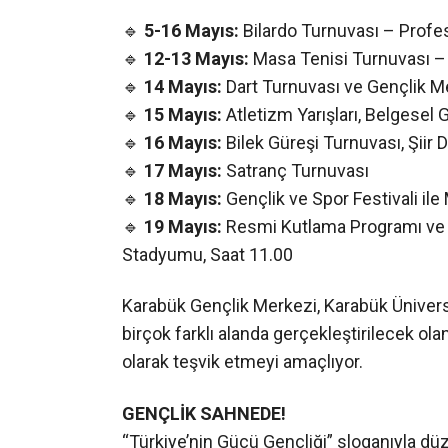
🔹
5-16 Mayıs:
Bilardo Turnuvası – Profe
🔹
12-13 Mayıs:
Masa Tenisi Turnuvası –
🔹
14 Mayıs:
Dart Turnuvası ve Gençlik Me
🔹
15 Mayıs:
Atletizm Yarışları, Belgesel G
🔹
16 Mayıs:
Bilek Güreşi Turnuvası, Şiir D
🔹
17 Mayıs:
Satranç Turnuvası
🔹
18 Mayıs:
Gençlik ve Spor Festivali il
🔹
19 Mayıs:
Resmi Kutlama Programı ve
Stadyumu, Saat 11.00
Karabük Gençlik Merkezi, Karabük Ünivers
birçok farklı alanda gerçekleştirilecek ola
olarak teşvik etmeyi amaçlıyor.
GENÇLİK SAHNEDE!
“Türkiye’nin Gücü Gençliği” sloganıyla dü