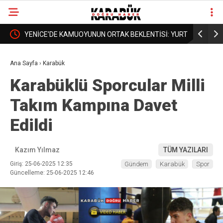
NUN ORTAK BEKLENTİSİ: YURT
BORDROYA “SAHTE” DEDİLER, GERÇEK
❮
❯
OKUL DA BÜYÜSÜN
AÇIKLAMADILAR!
Ana Sayfa
›
Karabük
Karabüklü Sporcular Milli
Takım Kampına Davet
Edildi
Kazım Yılmaz
TÜM YAZILARI
Giriş: 25-06-2025 12:35
Gündem
Karabük
Spor
Güncelleme: 25-06-2025 12:46