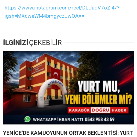
https://www.instagram.com/reel/DLUuqV7oZi4/?
igsh=MXcweWM4bmgyczJwOA==
İLGİNİZİ
ÇEKEBİLİR
YENİCE’DE KAMUOYUNUN ORTAK BEKLENTİSİ: YURT