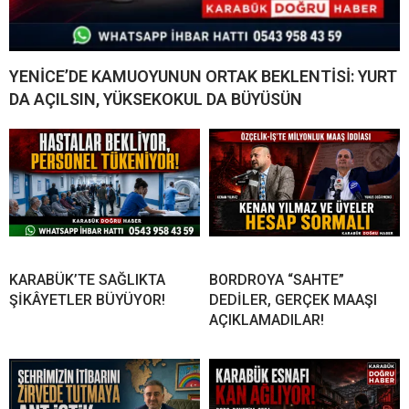
YENİCE’DE KAMUOYUNUN ORTAK BEKLENTİSİ: YURT
DA AÇILSIN, YÜKSEKOKUL DA BÜYÜSÜN
KARABÜK’TE SAĞLIKTA
BORDROYA “SAHTE”
ŞİKÂYETLER BÜYÜYOR!
DEDİLER, GERÇEK MAAŞI
AÇIKLAMADILAR!