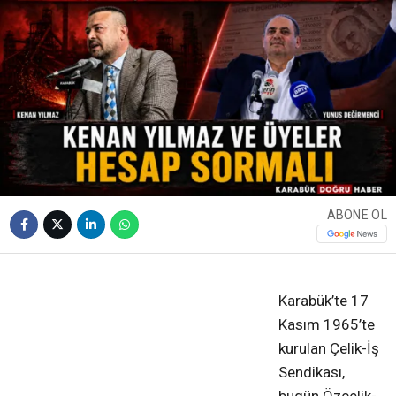
ABONE OL
❮
❯
Karabük’te 17
Kasım 1965’te
kurulan Çelik-İş
Sendikası,