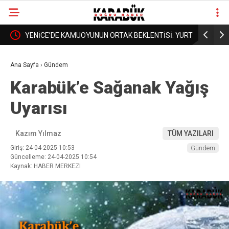
LENTİSİ: YURT
BORDROYA “SAHTE” DEDİLER, GERÇEK MAAŞI
KA
❮
❯
ÜN
AÇIKLAMADILAR!
DA
Ana Sayfa
›
Gündem
Karabük’e Sağanak Yağış
Uyarısı
Kazım Yılmaz
TÜM YAZILARI
Giriş: 24-04-2025 10:53
Gündem
Güncelleme: 24-04-2025 10:54
Kaynak: HABER MERKEZI