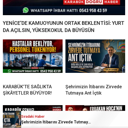
YENİCE’DE KAMUOYUNUN ORTAK BEKLENTİSİ: YURT
DA AÇILSIN, YÜKSEKOKUL DA BÜYÜSÜN
KARABÜK’TE SAĞLIKTA
Şehrimizin İtibarını Zirvede
ŞİKÂYETLER BÜYÜYOR!
Tutmaya Ant İçtik
Sıradaki Haber
Şehrimizin İtibarını Zirvede Tutmaya Ant İçtik