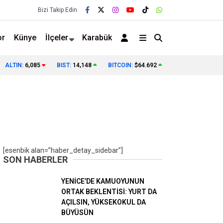
Bizi Takip Edin
or
Künye
İlçeler
Karabük
ALTIN:
6,085
BIST:
14,148
BITCOIN:
$64.692
❯
[esenbik alan=”haber_detay_sidebar”]
SON HABERLER
YENİCE’DE KAMUOYUNUN
ORTAK BEKLENTİSİ: YURT DA
AÇILSIN, YÜKSEKOKUL DA
BÜYÜSÜN