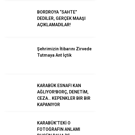
BORDROYA “SAHTE”
Gündem
DEDİLER, GERÇEK MAAŞI
AÇIKLAMADILAR!
Ekonomi
Dünya
Şehrimizin İtibarını Zirvede
Spor
Tutmaya Ant İçtik
Magazin
Sağlık
KARABÜK ESNAFI KAN
Teknoloji
AĞLIYOR!BORÇ, DENETİM,
CEZA… KEPENKLER BİR BİR
KAPANIYOR
KARABÜK’TEKİ O
FOTOĞRAFIN ANLAMI