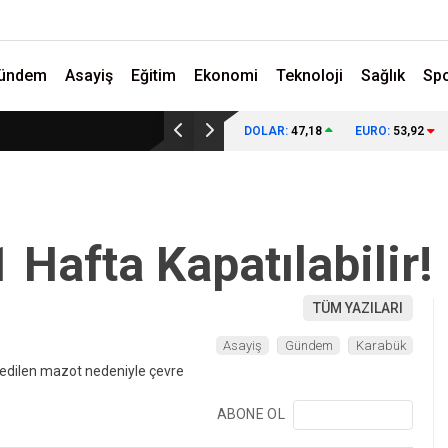
ündem
Asayiş
Eğitim
Ekonomi
Teknoloji
Sağlık
Sp
DOLAR:
47,18
EURO:
53,92
 Hafta Kapatılabilir!
TÜM YAZILARI
Asayiş
Gündem
Karabük
ABONE OL