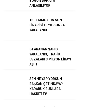
BUGÜN DAHA İYİ
ANLAŞILIYOR!
15 TEMMUZ’UN SON
FİRARİSİ 10 YIL SONRA
YAKALANDI
WhatsApp İhbar
Hattı
64 ARANAN ŞAHIS
YAKALANDI, TRAFİK
CEZALARI 3 MİLYON LİRAYI
Facebook
AŞTI
SEN NE YAPIYORSUN
BAŞKAN ÇETİNKAYA?
KARABÜK BUNLARA
Instagram
HASRETTİ!
Youtube