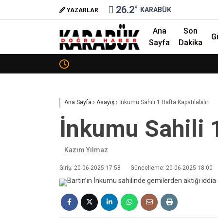
26.2
°
KARABÜK
YAZARLAR
Ana
Son
G
Sayfa
Dakika
❮
Ana Sayfa
›
Asayiş
›
İnkumu Sahili 1 Hafta Kapatılabilir!
İnkumu Sahili 1
Kazım Yılmaz
Giriş: 20-06-2025 17:58
Güncelleme: 20-06-2025 18:00