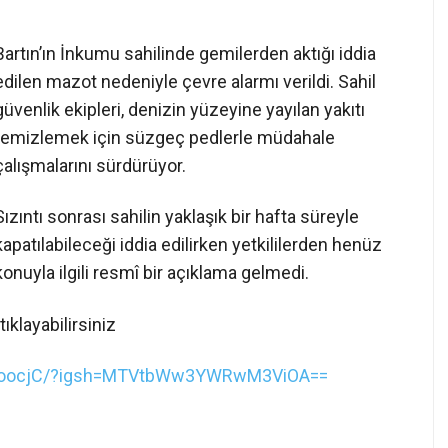
❯
Bartın’ın İnkumu sahilinde gemilerden aktığı iddia
edilen mazot nedeniyle çevre alarmı verildi. Sahil
güvenlik ekipleri, denizin yüzeyine yayılan yakıtı
temizlemek için süzgeç pedlerle müdahale
çalışmalarını sürdürüyor.
Sızıntı sonrası sahilin yaklaşık bir hafta süreyle
kapatılabileceği iddia edilirken yetkililerden henüz
konuyla ilgili resmî bir açıklama gelmedi.
ıklayabilirsiniz
bn0oocjC/?igsh=MTVtbWw3YWRwM3ViOA==