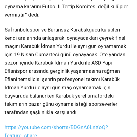
oynama kararını Futbol İl Tertip Komitesi değil kulüpler
vermiştir” dedi.
Safranboluspor ve Burunsuz Karabükgücü kulüpleri
kendi aralarında anlaşarak oynayacakları çeyrek final
maçını Karabük İdman Yurdu ile aynı gün oynamamak
için 19 Nisan Cumartesi günü oynayacak. Öte yandan
sezon içinde Karabük İdman Yurdu ile ASD Yapı
Eflanispor arasında gerginlik yaşanmasına rağmen
Eflani temsilcisi şehrin profesyonel takımı Karabük
İdman Yurdu ile aynı gün maç oynamamak için
başvuruda bulunurken Karabük yerel amatördeki
takımların pazar günü oynama isteği sporseverler
tarafından şaşkınlıkla karşılandı.
https://youtube.com/shorts/BDGnA6LnXoQ?
feature=share