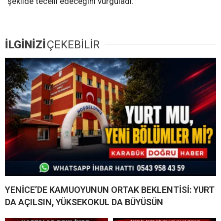
şekilde tecelli edeceğini vurguladı.
İLGİNİZİ
ÇEKEBİLİR
YENİCE’DE KAMUOYUNUN ORTAK BEKLENTİSİ: YURT
DA AÇILSIN, YÜKSEKOKUL DA BÜYÜSÜN