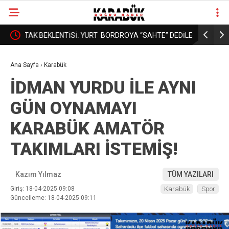
: YURT
BORDROYA “SAHTE” DEDİLER, GERÇEK MAAŞI
KARABÜK’
❮
❯
AÇIKLAMADILAR!
DAHA İYİ 
Ana Sayfa
›
Karabük
İDMAN YURDU İLE AYNI
GÜN OYNAMAYI
KARABÜK AMATÖR
TAKIMLARI İSTEMİŞ!
Kazım Yılmaz
TÜM YAZILARI
Giriş: 18-04-2025 09:08
Karabük
Spor
Güncelleme: 18-04-2025 09:11