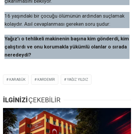
çıkarılmasını bekliyor.
16 yaşındaki bir çocuğu ölümünün ardından suçlamak
kolaydır. Asıl cevaplanması gereken soru şudur:
Yağız’ı o tehlikeli makinenin başına kim gönderdi, kim
çalıştırdı ve onu korumakla yükümlü olanlar o sırada
neredeydi?
KARABÜK
KARDEMİR
YAĞIZ YILDIZ
İLGİNİZİ
ÇEKEBİLİR