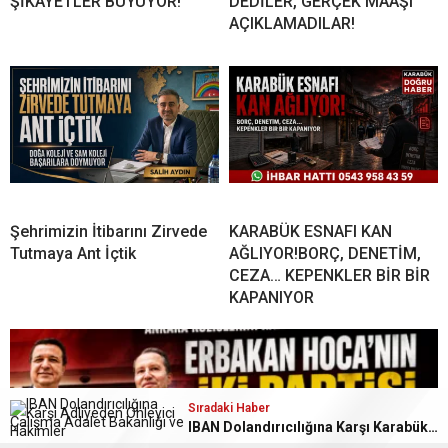
ŞİKÂYETLER BÜYÜYOR!
DEDİLER, GERÇEK MAAŞI
AÇIKLAMADILAR!
Şehrimizin İtibarını Zirvede
KARABÜK ESNAFI KAN
Tutmaya Ant İçtik
AĞLIYOR!BORÇ, DENETİM,
CEZA… KEPENKLER BİR BİR
KAPANIYOR
Sıradaki Haber
IBAN Dolandırıcılığına Karşı Karabük Adliyesinden Önleyici Çalışma