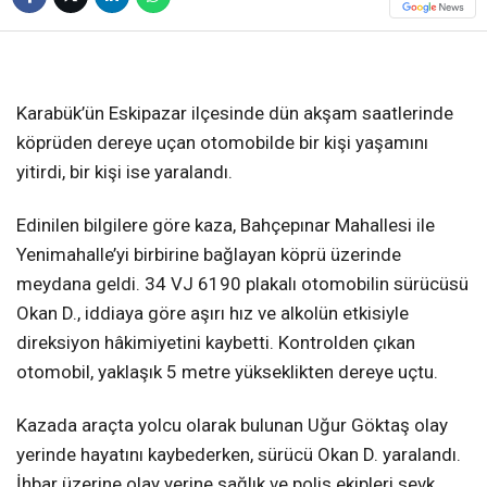
❮
❯
Karabük’ün Eskipazar ilçesinde dün akşam saatlerinde
köprüden dereye uçan otomobilde bir kişi yaşamını
yitirdi, bir kişi ise yaralandı.
Edinilen bilgilere göre kaza, Bahçepınar Mahallesi ile
Yenimahalle’yi birbirine bağlayan köprü üzerinde
meydana geldi. 34 VJ 6190 plakalı otomobilin sürücüsü
Okan D., iddiaya göre aşırı hız ve alkolün etkisiyle
direksiyon hâkimiyetini kaybetti. Kontrolden çıkan
otomobil, yaklaşık 5 metre yükseklikten dereye uçtu.
Kazada araçta yolcu olarak bulunan Uğur Göktaş olay
yerinde hayatını kaybederken, sürücü Okan D. yaralandı.
İhbar üzerine olay yerine sağlık ve polis ekipleri sevk