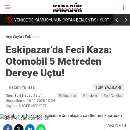
RTKAN
YENİCE’DE KAMUOYUNUN ORTAK BEKLENTİSİ: YURT
BORDROYA
❮
❯
DA AÇILSIN, YÜKSEKOKUL DA BÜYÜSÜN
AÇIKLAMA
Ana Sayfa
›
Eskipazar
Eskipazar’da Feci Kaza:
Otomobil 5 Metreden
Dereye Uçtu!
Kazım Yılmaz
TÜM YAZILARI
Giriş: 10-11-2025 13:54
Eskipazar
Gündem
Son Dakika
Güncelleme: 10-11-2025 13:54
Kaynak: HABER MERKEZI
ABONE OL