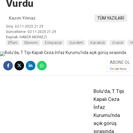
Vurdu
Kazım Yılmaz
TÜM YAZILARI
Giriş: 02-11-2025 21:29
Güncelleme: 02-11-2025 21:29
Kaynak: HABER MERKEZI
Eflani
Ekonomi
Eskipazar
Gündem
Karabük
Ovacık
Y
ABONE OL
❮
❯
Bolu’da, T Tipi
Kapalı Ceza
İnfaz
Kurumu’nda
açık görüş
sırasında