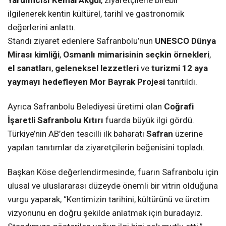
Yardımcısı Kemal Akgül
, ziyaretçilerle birebir
ilgilenerek kentin kültürel, tarihî ve gastronomik
değerlerini anlattı.
Standı ziyaret edenlere Safranbolu’nun
UNESCO Dünya
Mirası kimliği
,
Osmanlı mimarisinin seçkin örnekleri
,
el sanatları
,
geleneksel lezzetleri
ve
turizmi 12 aya
yaymayı hedefleyen Mor Bayrak Projesi
tanıtıldı.
Ayrıca Safranbolu Belediyesi üretimi olan
Coğrafi
İşaretli Safranbolu Kıtırı
fuarda büyük ilgi gördü.
Türkiye’nin AB’den tescilli ilk baharatı
Safran
üzerine
yapılan tanıtımlar da ziyaretçilerin beğenisini topladı.
Başkan Köse değerlendirmesinde, fuarın Safranbolu için
ulusal ve uluslararası düzeyde önemli bir vitrin olduğuna
vurgu yaparak, “Kentimizin tarihini, kültürünü ve üretim
vizyonunu en doğru şekilde anlatmak için buradayız.