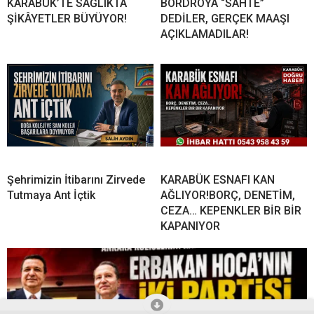
KARABÜK’TE SAĞLIKTA
BORDROYA “SAHTE”
ŞİKÂYETLER BÜYÜYOR!
DEDİLER, GERÇEK MAAŞI
AÇIKLAMADILAR!
Şehrimizin İtibarını Zirvede
KARABÜK ESNAFI KAN
Tutmaya Ant İçtik
AĞLIYOR!BORÇ, DENETİM,
CEZA… KEPENKLER BİR BİR
KAPANIYOR