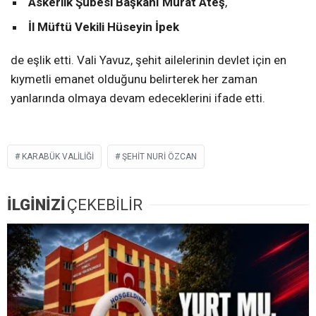
Askerlik Şubesi Başkanı Murat Ateş
,
İl Müftü Vekili Hüseyin İpek
de eşlik etti. Vali Yavuz, şehit ailelerinin devlet için en
kıymetli emanet olduğunu belirterek her zaman
yanlarında olmaya devam edeceklerini ifade etti.
KARABÜK VALILIĞI
ŞEHIT NURI ÖZCAN
İLGİNİZİ
ÇEKEBİLİR