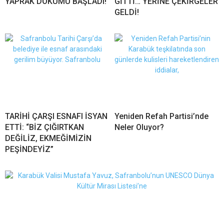
YAPRAK DÖKÜMÜ BAŞLADI!
GİTTİ… YERİNE ÇEKİRGELER
GELDİ!
TARİHİ ÇARŞI ESNAFI İSYAN
Yeniden Refah Partisi’nde
ETTİ: “BİZ ÇIĞIRTKAN
Neler Oluyor?
DEĞİLİZ, EKMEĞİMİZİN
PEŞİNDEYİZ”