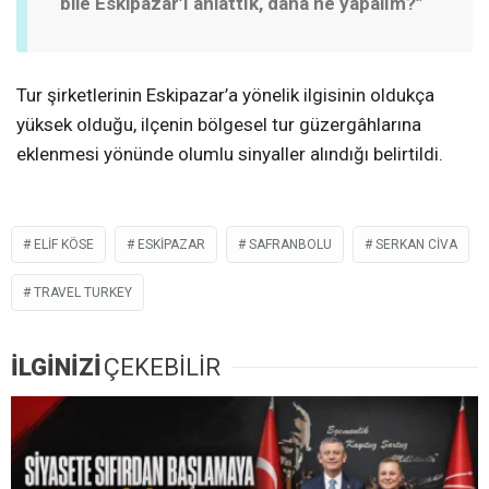
bile Eskipazar’ı anlattık, daha ne yapalım?”
Tur şirketlerinin Eskipazar’a yönelik ilgisinin oldukça
yüksek olduğu, ilçenin bölgesel tur güzergâhlarına
eklenmesi yönünde olumlu sinyaller alındığı belirtildi.
ELIF KÖSE
ESKIPAZAR
SAFRANBOLU
SERKAN CIVA
TRAVEL TURKEY
İLGİNİZİ
ÇEKEBİLİR