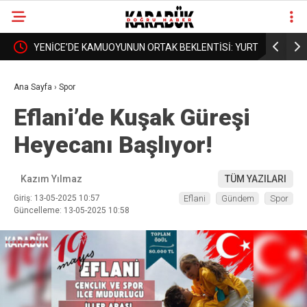
NTİSİ: YURT
BORDROYA “SAHTE” DEDİLER, GERÇEK MAAŞI
KAR
❮
❯
N
AÇIKLAMADILAR!
DAH
Ana Sayfa
›
Spor
Eflani’de Kuşak Güreşi
Heyecanı Başlıyor!
Kazım Yılmaz
TÜM YAZILARI
Giriş: 13-05-2025 10:57
Eflani
Gündem
Spor
Güncelleme: 13-05-2025 10:58