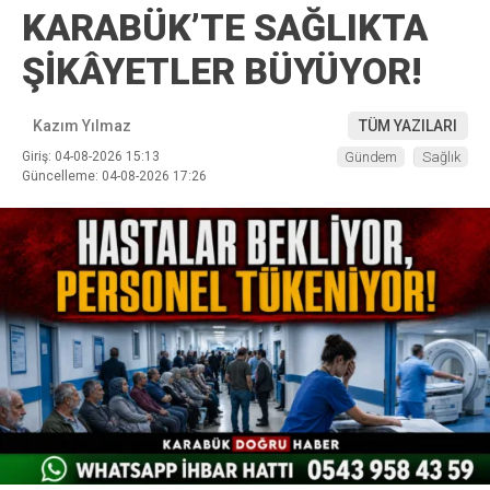
KARABÜK’TE SAĞLIKTA
ŞİKÂYETLER BÜYÜYOR!
Kazım Yılmaz
TÜM YAZILARI
Giriş: 04-08-2026 15:13
Gündem
Sağlık
Güncelleme: 04-08-2026 17:26