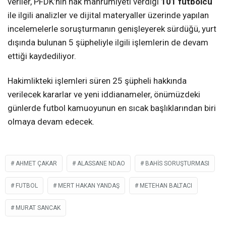
veriler, PFDK’nın hak mahrumiyeti verdiği
101 futbolcu
ile ilgili analizler ve dijital materyaller üzerinde yapılan
incelemelerle soruşturmanın genişleyerek sürdüğü, yurt
dışında bulunan 5 şüpheliyle ilgili işlemlerin de devam
ettiği kaydediliyor.
Hakimlikteki işlemleri süren 25 şüpheli hakkında
verilecek kararlar ve yeni iddianameler, önümüzdeki
günlerde futbol kamuoyunun en sıcak başlıklarından biri
olmaya devam edecek.
AHMET ÇAKAR
ALASSANE NDAO
BAHIS SORUŞTURMASI
FUTBOL
MERT HAKAN YANDAŞ
METEHAN BALTACI
MURAT SANCAK