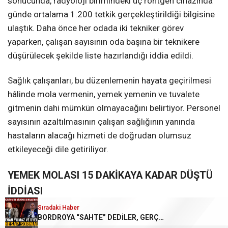
sonucunda, radyoloji birimindeki üç röntgen cihazında
günde ortalama 1.200 tetkik gerçekleştirildiği bilgisine
ulaştık. Daha önce her odada iki tekniker görev
yaparken, çalışan sayısının oda başına bir teknikere
düşürülecek şekilde liste hazırlandığı iddia edildi.
Sağlık çalışanları, bu düzenlemenin hayata geçirilmesi
hâlinde mola vermenin, yemek yemenin ve tuvalete
gitmenin dahi mümkün olmayacağını belirtiyor. Personel
sayısının azaltılmasının çalışan sağlığının yanında
hastaların alacağı hizmeti de doğrudan olumsuz
etkileyeceği dile getiriliyor.
YEMEK MOLASI 15 DAKİKAYA KADAR DÜŞTÜ
İDDİASI
Sıradaki Haber
Sıradaki Haber
Karabük Doğru Haber’e ulaşan sağlık çalışanları,
BORDROYA “SAHTE” DEDİLER, GERÇEK MAAŞI AÇIKLAMADILAR!
KARABÜK’TE SAĞLIKTA ŞİKÂYETLER BÜYÜYOR!