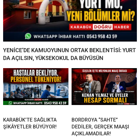
YENİCE’DE KAMUOYUNUN ORTAK BEKLENTİSİ: YURT
DA AÇILSIN, YÜKSEKOKUL DA BÜYÜSÜN
KARABÜK’TE SAĞLIKTA
BORDROYA “SAHTE”
ŞİKÂYETLER BÜYÜYOR!
DEDİLER, GERÇEK MAAŞI
AÇIKLAMADILAR!