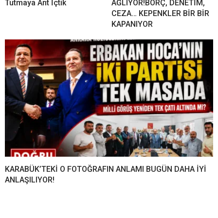
Tutmaya Ant İçtik
AĞLIYOR!BORÇ, DENETİM,
CEZA… KEPENKLER BİR BİR
KAPANIYOR
KARABÜK’TEKİ O FOTOĞRAFIN ANLAMI BUGÜN DAHA İYİ
ANLAŞILIYOR!