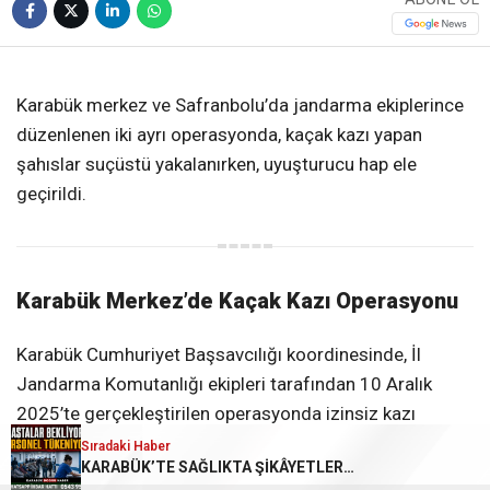
❮
❯
Karabük merkez ve Safranbolu’da jandarma ekiplerince
düzenlenen iki ayrı operasyonda, kaçak kazı yapan
şahıslar suçüstü yakalanırken, uyuşturucu hap ele
geçirildi.
Karabük Merkez’de Kaçak Kazı Operasyonu
Karabük Cumhuriyet Başsavcılığı koordinesinde, İl
Jandarma Komutanlığı ekipleri tarafından 10 Aralık
2025’te gerçekleştirilen operasyonda izinsiz kazı
yaptıkları tespit edilen
D.M., Y.E., F.U., İ.G. ve M.E.
isimli
Sıradaki Haber
KARABÜK’TE SAĞLIKTA ŞİKÂYETLER BÜYÜYOR!
şahıslar suçüstü yakalandı.