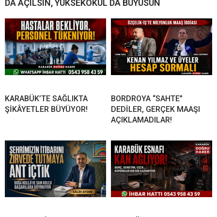
DA AÇILSIN, YÜKSEKOKUL DA BÜYÜSÜN
KARABÜK’TE SAĞLIKTA
BORDROYA “SAHTE”
ŞİKÂYETLER BÜYÜYOR!
DEDİLER, GERÇEK MAAŞI
AÇIKLAMADILAR!