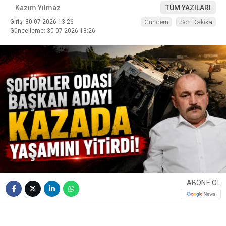
Kazım Yılmaz
TÜM YAZILARI
Giriş: 30-07-2026 13:26
Gündem
Son Dakika
Güncelleme: 30-07-2026 13:26
ABONE OL
❮
❯