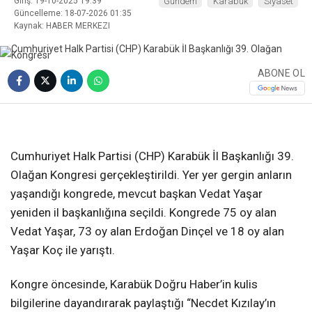
Giriş: 19-10-2025 19:39
Gündem
Karabük
Siyaset
Güncelleme: 18-07-2026 01:35
Kaynak: HABER MERKEZI
ABONE OL
❮
❯
Cumhuriyet Halk Partisi (CHP) Karabük İl Başkanlığı 39.
Olağan Kongresi gerçekleştirildi. Yer yer gergin anların
yaşandığı kongrede, mevcut başkan Vedat Yaşar
yeniden il başkanlığına seçildi. Kongrede 75 oy alan
Vedat Yaşar, 73 oy alan Erdoğan Dinçel ve 18 oy alan
Yaşar Koç ile yarıştı.
Kongre öncesinde, Karabük Doğru Haber’in kulis
bilgilerine dayandırarak paylaştığı “Necdet Kızılay’ın