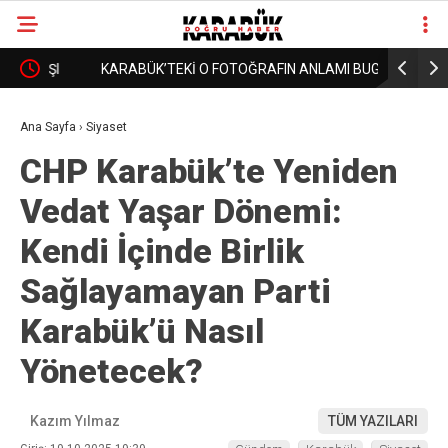
I
KARABÜK’TEKİ O FOTOĞRAFIN ANLAMI BUGÜN
15 TEMMU
❮
❯
DAHA İYİ ANLAŞILIYOR!
YAKALAN
Ana Sayfa
›
Siyaset
CHP Karabük’te Yeniden
Vedat Yaşar Dönemi:
Kendi İçinde Birlik
Sağlayamayan Parti
Karabük’ü Nasıl
Yönetecek?
Kazım Yılmaz
TÜM YAZILARI