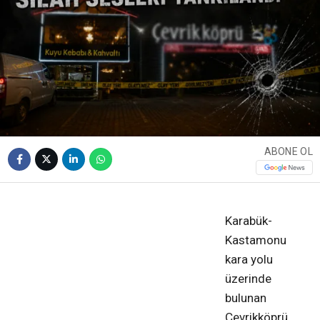
ABONE OL
❮
❯
Karabük-
Kastamonu
kara yolu
üzerinde
bulunan
Çevrikköprü