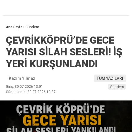
Ana Sayfa
›
Gündem
ÇEVRİKKÖPRÜ’DE GECE
YARISI SİLAH SESLERİ! İŞ
YERİ KURŞUNLANDI
Kazım Yılmaz
TÜM YAZILARI
Giriş: 30-07-2026 13:01
Gündem
Güncelleme: 30-07-2026 13:37