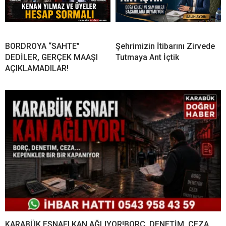
BORDROYA “SAHTE”
Şehrimizin İtibarını Zirvede
DEDİLER, GERÇEK MAAŞI
Tutmaya Ant İçtik
AÇIKLAMADILAR!
KARABÜK ESNAFI KAN AĞLIYOR!BORÇ, DENETİM, CEZA…