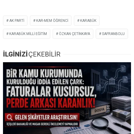
AK PARTI
KAR-MEM ÖĞRENCI
KARABÜK
KARABÜK MILLI EĞITIM
ÖZKAN ÇETINKAYA
SAFRANBOLU
İLGİNİZİ
ÇEKEBİLİR