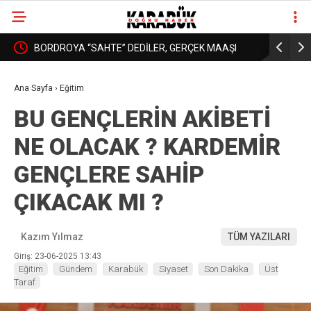
: YURT
BORDROYA “SAHTE” DEDİLER, GERÇEK MAAŞI
KARABÜK’
❮
❯
AÇIKLAMADILAR!
DAHA İYİ 
Ana Sayfa
›
Eğitim
BU GENÇLERİN AKİBETİ
NE OLACAK ? KARDEMİR
GENÇLERE SAHİP
ÇIKACAK MI ?
Kazım Yılmaz
TÜM YAZILARI
Giriş: 23-06-2025 13:43
Eğitim
Gündem
Karabük
Siyaset
Son Dakika
Üst
Taraf