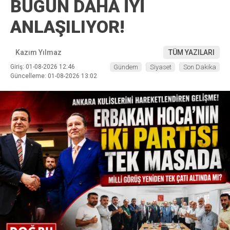
BUGÜN DAHA İYİ
ANLAŞILIYOR!
Kazım Yılmaz
TÜM YAZILARI
Giriş: 01-08-2026 12:46
Gündem
Siyaset
Son Dakika
Güncelleme: 01-08-2026 13:02