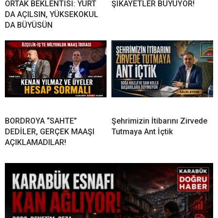
ORTAK BEKLENTİSİ: YURT
ŞİKÂYETLER BÜYÜYOR!
DA AÇILSIN, YÜKSEKOKUL
DA BÜYÜSÜN
BORDROYA “SAHTE”
Şehrimizin İtibarını Zirvede
DEDİLER, GERÇEK MAAŞI
Tutmaya Ant İçtik
AÇIKLAMADILAR!