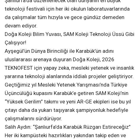
Şanlıurfa’da düzenlenecek olan dünyanın en büyük
teknoloji festivali için her iki okulun laboratuvarlarında
da çalışmalar tüm hızıyla ve gece gündüz demeden
devam ediyor.
Doğa Koleji Bilim Yuvası, SAM Koleji Teknoloji Üssü Gibi
Çalışıyor!
Ayşegül’ün Dünya Birinciliği ile Karabük’ün adını
uluslararası arenaya duyuran Doğa Koleji, 2026
TEKNOFEST için yapay zeka, mesleki yetenek ve insanlık
yararına teknoloji alanlarında iddialı projeler geliştiriyor.
Geçtiğimiz yıl Mesleki Yetenek Yarışması’nda Türkiye
Üçüncülüğü kupasını Karabük’e getiren SAM Koleji’nin
“Yüksek Gerilim” takımı ve yeni AR-GE ekipleri ise bu yıl
çıtayı daha da yukarı taşıyarak şampiyonluk hedefiyle
çalışmalarını sürdürüyor.
Salih Aydın: “Şanlıurfa’da Karabük Rüzgarı Estireceğiz”
Her iki kampüsteki hazırlıkları yakından takip eden ve