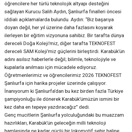
öğrencilere her türlü teknolojik altyapı desteğini
sağlayan Kurucu Salih Aydın, Şanlıurfa finalleri öncesi
iddialı açıklamalarda bulundu. Aydın: “Biz başarıya
doyan değil, her yıl üzerine daha fazlasını koyarak
ilerleyen bir eğitim vizyonuna sahibiz. Bir tarafta dünya
dereceli Doğa Koleji’miz, diğer tarafta TEKNOFEST
dereceli SAM Koleji’miz güçlerini birleştirdi. Karabük’ün
adını asılsız haberlerle değil; bilimle, teknolojiyle ve
kupalarla anılması için mücadele ediyoruz.
Öğretmenlerimiz ve öğrencilerimiz 2026 TEKNOFEST
Şanlıurfa için harika projeler üzerinde çalışıyor.
İnanıyorum ki Şanlıurfa’dan bu kez birden fazla Türkiye
şampiyonluğu ile dönerek Karabük’ümüzün ismini bir
kez daha en tepeye yazdıracağız” dedi.
Genç mucitlerin Şanlıurfa yolculuğundaki bu muazzam
hazırlıkları, Karabük’ün geleceğin milli teknoloji
hamlesinde ne kadar güçlü bir lokomotif şehir haline