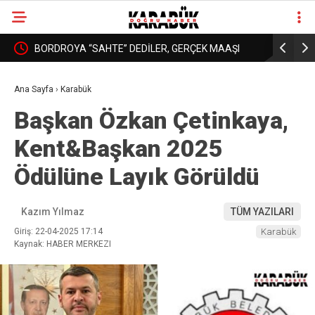
: YURT
BORDROYA “SAHTE” DEDİLER, GERÇEK MAAŞI
KARABÜK’
❮
❯
AÇIKLAMADILAR!
DAHA İYİ 
Ana Sayfa
›
Karabük
Başkan Özkan Çetinkaya,
Kent&Başkan 2025
Ödülüne Layık Görüldü
Kazım Yılmaz
TÜM YAZILARI
Giriş: 22-04-2025 17:14
Karabük
Kaynak: HABER MERKEZI