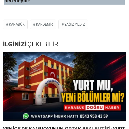
neredeydi?
KARABÜK
KARDEMİR
YAĞIZ YILDIZ
İLGİNİZİ
ÇEKEBİLİR
YENİCE’DE KAMUOYUNUN ORTAK BEKLENTİSİ: YURT