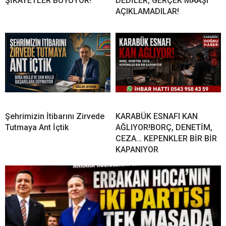
ŞİKÂYETLER BÜYÜYOR!
DEDİLER, GERÇEK MAAŞI
AÇIKLAMADILAR!
Şehrimizin İtibarını Zirvede
KARABÜK ESNAFI KAN
Tutmaya Ant İçtik
AĞLIYOR!BORÇ, DENETİM,
CEZA… KEPENKLER BİR BİR
KAPANIYOR