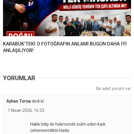
KARABÜK’TEKİ O FOTOĞRAFIN ANLAMI BUGÜN DAHA İYİ
ANLAŞILIYOR!
YORUMLAR
Bir adet yorum var
Ayhan Turna
dedi ki:
1 Nisan 2026, 16:33
Hakkı bilip de hükmünde zulm eden kadı
cehennemliktir.Hadis