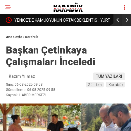
: YURT
BORDROYA “SAHTE” DEDİLER, GERÇEK MAAŞI
KARABÜK’
❮
❯
AÇIKLAMADILAR!
DAHA İYİ 
Ana Sayfa
›
Karabük
Başkan Çetinkaya
Çalışmaları İnceledi
Kazım Yılmaz
TÜM YAZILARI
Giriş: 06-08-2025 09:58
Gündem
Karabük
Güncelleme: 06-08-2025 09:58
Kaynak: HABER MERKEZI