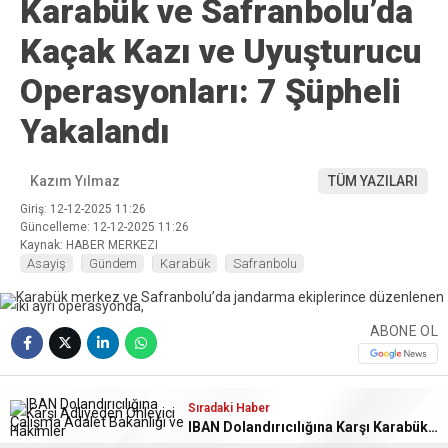
Karabük ve Safranbolu’da
Kaçak Kazı ve Uyuşturucu
Operasyonları: 7 Şüpheli
Yakalandı
Kazım Yılmaz
TÜM YAZILARI
Giriş: 12-12-2025 11:26
Güncelleme: 12-12-2025 11:26
Kaynak: HABER MERKEZI
Asayiş
Gündem
Karabük
Safranbolu
ABONE OL
❮
❯
Sıradaki Haber
Sıradaki Haber
Karabük Cumhuriyet Başsavcılığı 2025 Yılı Verilerini Açıkladı: Temizlenme Oranı %102,43
IBAN Dolandırıcılığına Karşı Karabük Adliyesinden Önleyici Çalışma
Karabük merkez ve Safranbolu’da jandarma ekiplerince