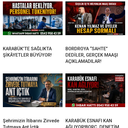
KARABÜK’TE SAĞLIKTA
BORDROYA “SAHTE”
ŞİKÂYETLER BÜYÜYOR!
DEDİLER, GERÇEK MAAŞI
AÇIKLAMADILAR!
Şehrimizin İtibarını Zirvede
KARABÜK ESNAFI KAN
Tutmaya Ant İçtik
AĞLIYOR!BORÇ, DENETİM,