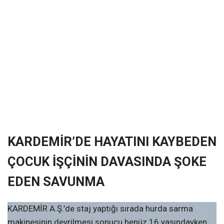
KARDEMİR’DE HAYATINI KAYBEDEN
ÇOCUK İŞÇİNİN DAVASINDA ŞOKE
EDEN SAVUNMA
KARDEMİR A.Ş.’de staj yaptığı sırada hurda sarma
makinesinin devrilmesi sonucu henüz 16 yaşındayken