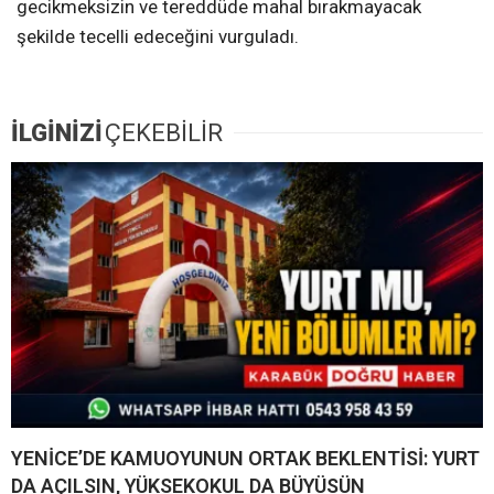
gecikmeksizin ve tereddüde mahal bırakmayacak
şekilde tecelli edeceğini vurguladı.
İLGİNİZİ
ÇEKEBİLİR
YENİCE’DE KAMUOYUNUN ORTAK BEKLENTİSİ: YURT
DA AÇILSIN, YÜKSEKOKUL DA BÜYÜSÜN