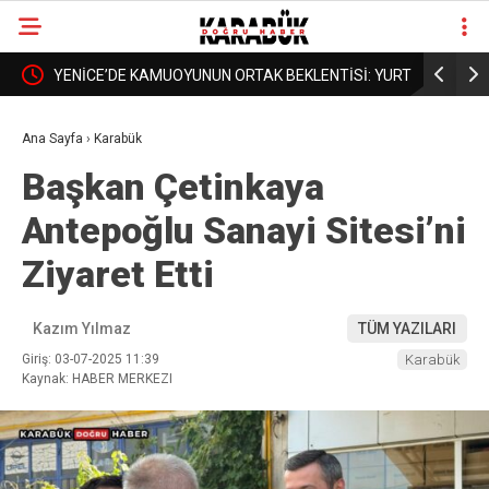
NTİSİ: YURT
BORDROYA “SAHTE” DEDİLER, GERÇEK MAAŞI
KAR
❮
❯
AÇIKLAMADILAR!
DAHA
Ana Sayfa
›
Karabük
Başkan Çetinkaya
Antepoğlu Sanayi Sitesi’ni
Ziyaret Etti
Kazım Yılmaz
TÜM YAZILARI
Giriş: 03-07-2025 11:39
Karabük
Kaynak: HABER MERKEZI