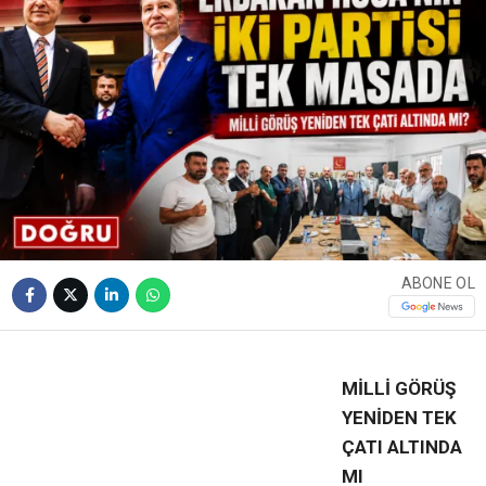
ABONE OL
❮
❯
MİLLİ GÖRÜŞ
YENİDEN TEK
ÇATI ALTINDA
MI