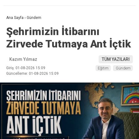
Ana Sayfa
›
Gündem
Şehrimizin İtibarını
Zirvede Tutmaya Ant İçtik
Kazım Yılmaz
TÜM YAZILARI
Giriş: 01-08-2026 15:09
Eğitim
Gündem
Güncelleme: 01-08-2026 15:09