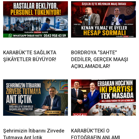
KARABÜK’TE SAĞLIKTA
BORDROYA “SAHTE”
ŞİKÂYETLER BÜYÜYOR!
DEDİLER, GERÇEK MAAŞI
AÇIKLAMADILAR!
Şehrimizin İtibarını Zirvede
KARABÜK’TEKİ O
Tutmaya Ant İçtik
FOTOĞRAFIN ANLAMI