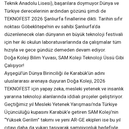
Teknik Anadolu Lisesi), başarılara doymuyor.Dünya ve
Türkiye derecelerinin ardından gözünü şimdi de
TEKNOFEST 2026 Şanlıurfa finallerine dikti. Tarihin sıfır
noktası Göbeklitepe’nin ev sahibi Şanlıurfa’da
düzenlenecek olan dünyanın en büyük teknoloji festivali
için her iki okulun laboratuvarlarında da çalışmalar tüm
hızıyla ve gece gündüz demeden devam ediyor.
Doğa Koleji Bilim Yuvası, SAM Koleji Teknoloji Üssü Gibi
Çalışıyor!
Ayşegül’ün Dünya Birinciliği ile Karabük’ün adını
uluslararası arenaya duyuran Doğa Koleji, 2026
TEKNOFEST için yapay zeka, mesleki yetenek ve insanlık
yararına teknoloji alanlarında iddialı projeler geliştiriyor.
Geçtiğimiz yıl Mesleki Yetenek Yarışması’nda Türkiye
Üçüncülüğü kupasını Karabük’e getiren SAM Koleji’nin
“Yüksek Gerilim” takımı ve yeni AR-GE ekipleri ise bu yıl
çıtayı daha da yukarı taşıyarak şampiyonluk hedefiyle