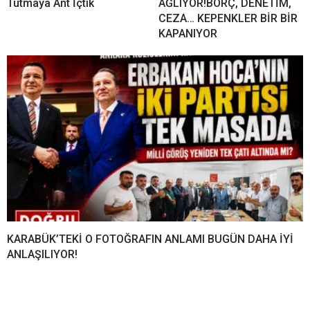
Tutmaya Ant İçtik
AĞLIYOR!BORÇ, DENETİM,
CEZA… KEPENKLER BİR BİR
KAPANIYOR
KARABÜK’TEKİ O FOTOĞRAFIN ANLAMI BUGÜN DAHA İYİ
ANLAŞILIYOR!