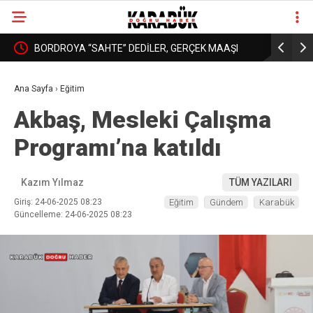
: YURT
BORDROYA “SAHTE” DEDİLER, GERÇEK MAAŞI
KARABÜK’
❮
❯
AÇIKLAMADILAR!
DAHA İYİ 
Ana Sayfa
›
Eğitim
Akbaş, Mesleki Çalışma
Programı’na katıldı
Kazım Yılmaz
TÜM YAZILARI
Giriş: 24-06-2025 08:23
Eğitim
Gündem
Karabük
Güncelleme: 24-06-2025 08:23