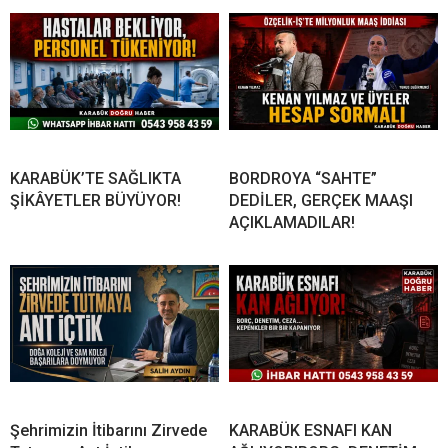
KARABÜK’TE SAĞLIKTA
BORDROYA “SAHTE”
ŞİKÂYETLER BÜYÜYOR!
DEDİLER, GERÇEK MAAŞI
AÇIKLAMADILAR!
Şehrimizin İtibarını Zirvede
KARABÜK ESNAFI KAN