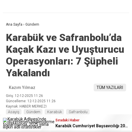
Ana Sayfa
›
Gündem
Karabük ve Safranbolu’da
Kaçak Kazı ve Uyuşturucu
Operasyonları: 7 Şüpheli
Yakalandı
Kazım Yılmaz
TÜM YAZILARI
Giriş: 12-12-2025 11:26
Güncelleme: 12-12-2025 11:26
Kaynak: HABER MERKEZI
Asayiş
Gündem
Karabük
Safranbolu
Sıradaki Haber
Karabük Cumhuriyet Başsavcılığı 2025 Yılı Verilerini Açıkladı: Temizlenme Oranı %102,43
ABONE OL