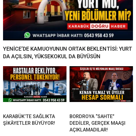
YENİCE’DE KAMUOYUNUN ORTAK BEKLENTİSİ: YURT
DA AÇILSIN, YÜKSEKOKUL DA BÜYÜSÜN
KARABÜK’TE SAĞLIKTA
BORDROYA “SAHTE”
ŞİKÂYETLER BÜYÜYOR!
DEDİLER, GERÇEK MAAŞI
AÇIKLAMADILAR!