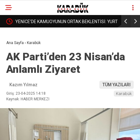
RTKAN
YENİCE’DE KAMUOYUNUN ORTAK BEKLENTİSİ: YURT
BORDROYA
❮
❯
DA AÇILSIN, YÜKSEKOKUL DA BÜYÜSÜN
AÇIKLAMA
Ana Sayfa
›
Karabük
AK Parti’den 23 Nisan’da
Anlamlı Ziyaret
Kazım Yılmaz
TÜM YAZILARI
Giriş: 23-04-2025 14:18
Karabük
Kaynak: HABER MERKEZI