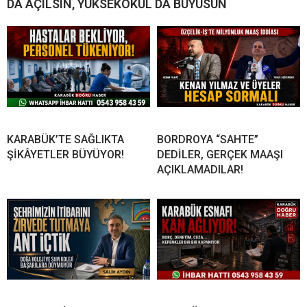
DA AÇILSIN, YÜKSEKOKUL DA BÜYÜSÜN
KARABÜK’TE SAĞLIKTA
BORDROYA “SAHTE”
ŞİKÂYETLER BÜYÜYOR!
DEDİLER, GERÇEK MAAŞI
AÇIKLAMADILAR!