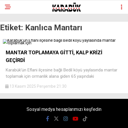
Etiket:
Kanlıca Mantarı
MANTAR TOPLAMAYA GİTTİ, KALP KRİZİ
GEÇİRDİ
Karabük’ün Eflani ilçesine bağlı Bedil köyü yaylasında mantar
toplamak için ormanlık alana giden 65 yaşındaki
13 Kasım 2025 Perşembe 21:30
Sosyal medya hesaplarımızı keşfedin