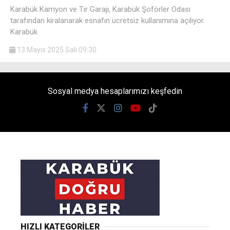
Karabük Kamyon ve Tır Garajı, Karabük Şoförler Odası
tarafından kiralanarak esnafın ücretsiz kullanımına açılıyor.
Karabük
13 Mayıs 2025 Salı 09:30
Sosyal medya hesaplarımızı keşfedin
HIZLI KATEGORİLER