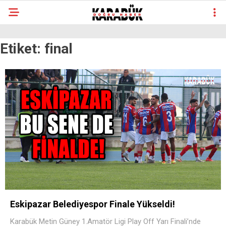
Etiket:
final
Eskipazar Belediyespor Finale Yükseldi!
Karabük Metin Güney 1.Amatör Ligi Play Off Yarı Finali’nde