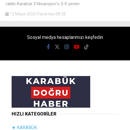
rakibi Karabük 3 Nisanspor’u 3-0 yenen
12 Mayıs 2025 Pazartesi 08:28
Sosyal medya hesaplarımızı keşfedin
HIZLI KATEGORİLER
★ KARABÜK