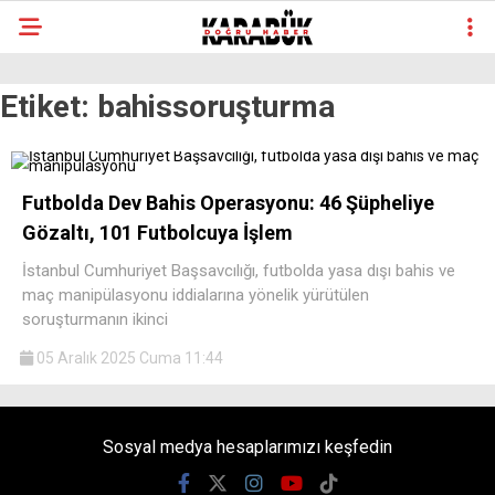
Etiket:
bahissoruşturma
Futbolda Dev Bahis Operasyonu: 46 Şüpheliye
Gözaltı, 101 Futbolcuya İşlem
İstanbul Cumhuriyet Başsavcılığı, futbolda yasa dışı bahis ve
maç manipülasyonu iddialarına yönelik yürütülen
soruşturmanın ikinci
05 Aralık 2025 Cuma 11:44
Sosyal medya hesaplarımızı keşfedin