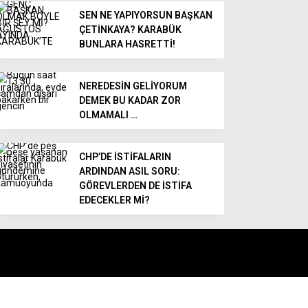
SEN NE YAPIYORSUN BAŞKAN
ÇETİNKAYA? KARABÜK
BUNLARA HASRETTİ!
NEREDESİN GELİYORUM
DEMEK BU KADAR ZOR
OLMAMALI …
CHP’DE İSTİFALARIN
ARDINDAN ASIL SORU:
GÖREVLERDEN DE İSTİFA
EDECEKLER Mİ?