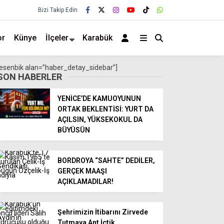
Bizi Takip Edin
or
Künye
İlçeler
Karabük
[esenbik alan=”haber_detay_sidebar”]
SON HABERLER
YENİCE’DE KAMUOYUNUN
ORTAK BEKLENTİSİ: YURT DA
AÇILSIN, YÜKSEKOKUL DA
BÜYÜSÜN
BORDROYA “SAHTE” DEDİLER,
GERÇEK MAAŞI
AÇIKLAMADILAR!
Şehrimizin İtibarını Zirvede
Tutmaya Ant İçtik