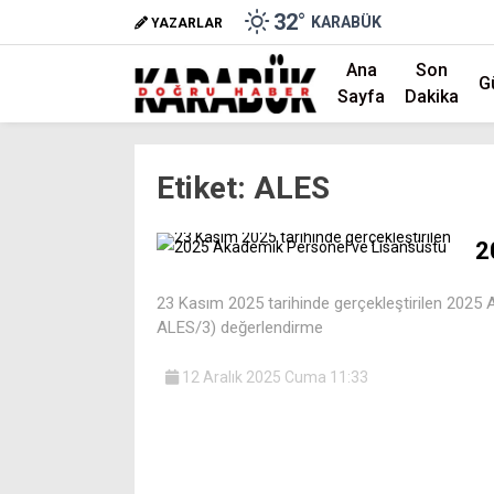
32
°
KARABÜK
YAZARLAR
Ana
Son
G
Sayfa
Dakika
Etiket:
ALES
2
23 Kasım 2025 tarihinde gerçekleştirilen 2025 
ALES/3) değerlendirme
12 Aralık 2025 Cuma 11:33