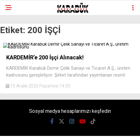
Etiket:
200 İŞÇİ
KARDEMİR’e 200 İşçi Alınacak!
KARDEMİR Karabük Demir Çelik Sanayi ve Ticaret A.Ş., üretim
kadrosunu genişletiyor. Şirket tarafından yayımlanan resmî
15 Aralık 2025 Pazartesi 14:03
Sosyal medya hesaplarımızı keşfedin