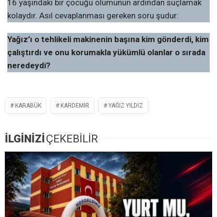
16 yaşındaki bir çocuğu ölümünün ardından suçlamak
kolaydır. Asıl cevaplanması gereken soru şudur:
Yağız’ı o tehlikeli makinenin başına kim gönderdi, kim
çalıştırdı ve onu korumakla yükümlü olanlar o sırada
neredeydi?
KARABÜK
KARDEMİR
YAĞIZ YILDIZ
İLGİNİZİ
ÇEKEBİLİR