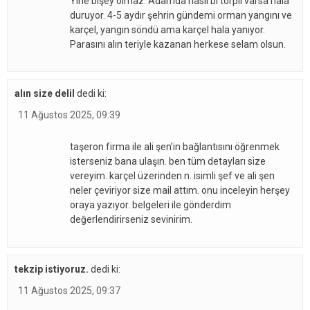
Yine bişey olmaz. Adamda nasıl bi torpil varsa hala
duruyor. 4-5 aydır şehrin gündemi orman yangını ve
karçel, yangın söndü ama karçel hala yanıyor.
Parasını alın teriyle kazanan herkese selam olsun.
alın size delil
dedi ki:
11 Ağustos 2025, 09:39
taşeron firma ile ali şen’in bağlantısını öğrenmek
isterseniz bana ulaşın. ben tüm detayları size
vereyim. karçel üzerinden n. isimli şef ve ali şen
neler çeviriyor size mail attım. onu inceleyin herşey
oraya yazıyor. belgeleri ile gönderdim
değerlendirirseniz sevinirim.
tekzip istiyoruz.
dedi ki:
11 Ağustos 2025, 09:37