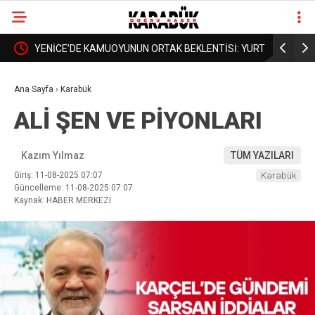
RTKAN
YENİCE’DE KAMUOYUNUN ORTAK BEKLENTİSİ: YURT
BORDROYA
❮
❯
DA AÇILSIN, YÜKSEKOKUL DA BÜYÜSÜN
AÇIKLAMA
Ana Sayfa
›
Karabük
ALİ ŞEN VE PİYONLARI
Kazım Yılmaz
TÜM YAZILARI
Giriş: 11-08-2025 07:07
Karabük
Güncelleme: 11-08-2025 07:07
Kaynak: HABER MERKEZI