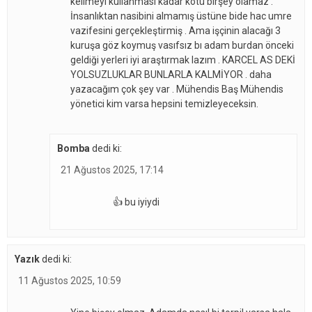
kelimeyi kullanması kadar kötü birşey olamaz .
İnsanlıktan nasibini almamış üstüne bide hac umre
vazifesini gerçekleştirmiş . Ama işçinin alacağı 3
kuruşa göz koymuş vasıfsız bı adam burdan önceki
geldiği yerleri iyi araştırmak lazım . KARCEL AS DEKİ
YOLSUZLUKLAR BUNLARLA KALMİYOR . daha
yazacağım çok şey var . Mühendis Baş Mühendis
yönetici kim varsa hepsini temizleyeceksin.
Bomba
dedi ki:
21 Ağustos 2025, 17:14
👍 bu iyiydi
Yazık
dedi ki:
11 Ağustos 2025, 10:59