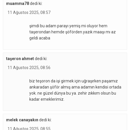
muamma78
dedi ki:
11 Ağustos 2025, 08:57
şimdi bu adam parayı yemiş mi oluyor hem
taşerondan hemde şöförden.yazık maaşı mı az
geldi acaba
taşeron ahmet
dedi ki:
11 Ağustos 2025, 08:56
biz teşoron da işi girmek için uğraşırken paşamız
ankaradan şöför almış ama adamın kendisi ortada
yok. ne güzel dünya bu ya. zehir zıkkım olsun bu
kadar emeklerimiz.
melek canayakın
dedi ki:
11 Ağustos 2025, 08:55