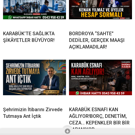
KARABÜK’TE SAĞLIKTA
BORDROYA “SAHTE”
ŞİKÂYETLER BÜYÜYOR!
DEDİLER, GERÇEK MAAŞI
AÇIKLAMADILAR!
Şehrimizin İtibarını Zirvede
KARABÜK ESNAFI KAN
Tutmaya Ant İçtik
AĞLIYOR!BORÇ, DENETİM,
CEZA… KEPENKLER BİR BİR
KAPANIYOR