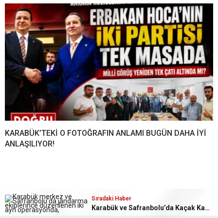
KARABÜK’TEKİ O FOTOĞRAFIN ANLAMI BUGÜN DAHA İYİ
ANLAŞILIYOR!
Sıradaki Haber
Karabük ve Safranbolu’da Kaçak Kazı ve Uyuşturucu Operasyonları: 7 Şüpheli Yakalandı
Ana Sayfa
›
Gündem