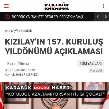
: YURT
BORDROYA “SAHTE” DEDİLER, GERÇEK MAAŞI
KARABÜK’
❮
❯
AÇIKLAMADILAR!
DAHA İYİ 
Ana Sayfa
›
Karabük
KIZILAY’IN 157. KURULUŞ
YILDÖNÜMÜ AÇIKLAMASI
Kazım Yılmaz
TÜM YAZILARI
Giriş: 10-06-2025 14:31
Karabük
Kaynak: HABER MERKEZI