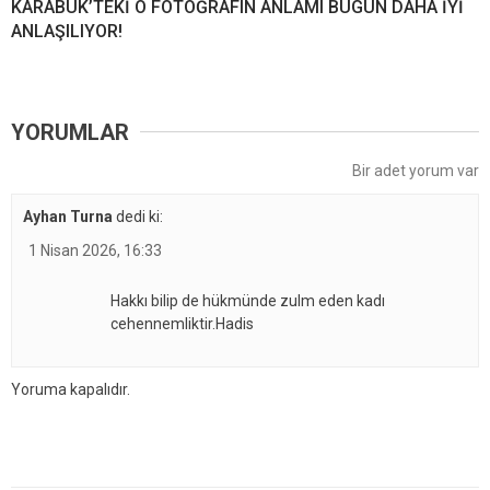
KARABÜK’TEKİ O FOTOĞRAFIN ANLAMI BUGÜN DAHA İYİ
ANLAŞILIYOR!
YORUMLAR
Bir adet yorum var
Ayhan Turna
dedi ki:
1 Nisan 2026, 16:33
Hakkı bilip de hükmünde zulm eden kadı
cehennemliktir.Hadis
Yoruma kapalıdır.