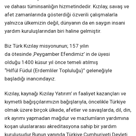
ve dahası tüminsanlığın hizmetindedir. Kızılay, savaş ve
afet zamanlarında gösterdiği özverili çalışmalarla
yalnızca ülkemizin değil, dünyanın da en saygın insani
yardım kuruluşlarından biri haline gelmiştir.
Biz Türk Kızılay misyonunun; 157 yılın
da ötesinde ,Peygamber Efendimiz’ in de üyesi
olduğu 1400 küsur yıl önce temeli atılmış
“Hılfül Füdul (Erdemliler Topluluğu)” geleneğiyle
başladığı inancındayız.
Kızılay, kaynağı Kızılay Yatırım’ ın faaliyet kazançları ve
kıymetli bağışçılarımızın bağışlarıyla, öncelikle Türkiye
olmak üzere birçok ülkede, afetler ve savaşlarda, dil, din,
ırk ayrımı yapmadan mağdur ve mazlumların yardımına
koşan uluslararası akreditasyona sahip bir yardım
kuruluşudur.Bunun yanında Türkiye Cumhuriyeti Devleti