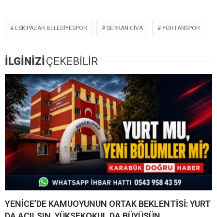
ESKIPAZAR BELEDIYESPOR
SERKAN CIVA
YORTANSPOR
İLGİNİZİ
ÇEKEBİLİR
YENİCE’DE KAMUOYUNUN ORTAK BEKLENTİSİ: YURT
DA AÇILSIN, YÜKSEKOKUL DA BÜYÜSÜN