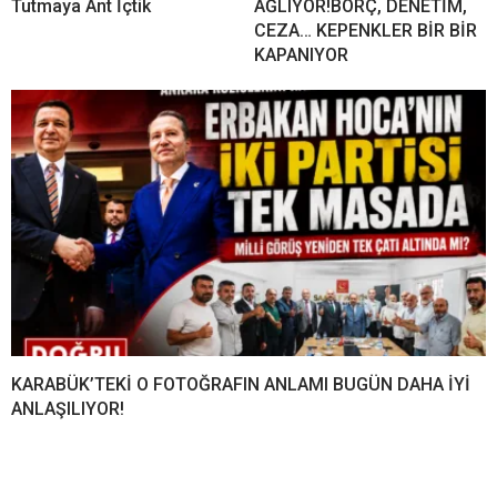
Tutmaya Ant İçtik
AĞLIYOR!BORÇ, DENETİM,
CEZA… KEPENKLER BİR BİR
KAPANIYOR
KARABÜK’TEKİ O FOTOĞRAFIN ANLAMI BUGÜN DAHA İYİ
ANLAŞILIYOR!