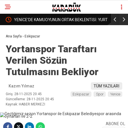
LENTİSİ: YURT
BORDROYA “SAHTE” DEDİLER, GERÇEK MAAŞI
KA
❮
❯
ÜN
AÇIKLAMADILAR!
DA
Ana Sayfa
›
Eskipazar
Yortanspor Taraftarı
Verilen Sözün
Tutulmasını Bekliyor
Kazım Yılmaz
TÜM YAZILARI
Giriş: 28-11-2025 20:45
Eskipazar
Spor
Yenice
Güncelleme: 28-11-2025 20:45
Kaynak: HABER MERKEZI
ABONE OL