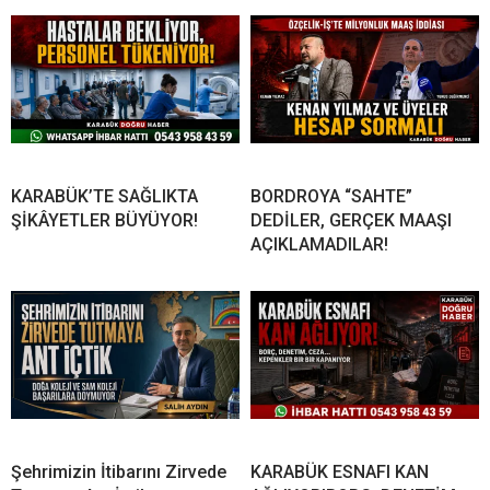
KARABÜK’TE SAĞLIKTA
BORDROYA “SAHTE”
ŞİKÂYETLER BÜYÜYOR!
DEDİLER, GERÇEK MAAŞI
AÇIKLAMADILAR!
Şehrimizin İtibarını Zirvede
KARABÜK ESNAFI KAN