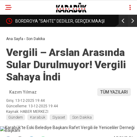
: YURT
BORDROYA “SAHTE” DEDİLER, GERÇEK MAAŞI
KARABÜK’
❮
❯
AÇIKLAMADILAR!
DAHA İYİ 
Ana Sayfa
›
Son Dakika
Vergili – Arslan Arasında
Sular Durulmuyor! Vergili
Sahaya İndi
Kazım Yılmaz
TÜM YAZILARI
Giriş: 13-12-2025 19:44
Güncelleme: 13-12-2025 19:44
Kaynak: HABER MERKEZI
Gündem
Karabük
Siyaset
Son Dakika