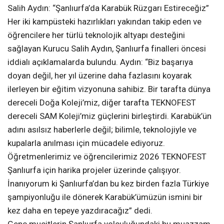
Salih Aydın: “Şanlıurfa’da Karabük Rüzgarı Estireceğiz”
Her iki kampüsteki hazırlıkları yakından takip eden ve
öğrencilere her türlü teknolojik altyapı desteğini
sağlayan Kurucu Salih Aydın, Şanlıurfa finalleri öncesi
iddialı açıklamalarda bulundu. Aydın: “Biz başarıya
doyan değil, her yıl üzerine daha fazlasını koyarak
ilerleyen bir eğitim vizyonuna sahibiz. Bir tarafta dünya
dereceli Doğa Koleji’miz, diğer tarafta TEKNOFEST
dereceli SAM Koleji’miz güçlerini birleştirdi. Karabük’ün
adını asılsız haberlerle değil; bilimle, teknolojiyle ve
kupalarla anılması için mücadele ediyoruz.
Öğretmenlerimiz ve öğrencilerimiz 2026 TEKNOFEST
Şanlıurfa için harika projeler üzerinde çalışıyor.
İnanıyorum ki Şanlıurfa’dan bu kez birden fazla Türkiye
şampiyonluğu ile dönerek Karabük’ümüzün ismini bir
kez daha en tepeye yazdıracağız” dedi.
Genç mucitlerin Şanlıurfa yolculuğundaki bu muazzam