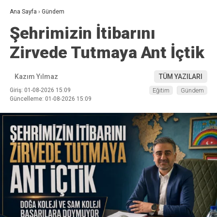
Ana Sayfa
›
Gündem
Şehrimizin İtibarını
Zirvede Tutmaya Ant İçtik
Kazım Yılmaz
TÜM YAZILARI
Giriş: 01-08-2026 15:09
Eğitim
Gündem
Güncelleme: 01-08-2026 15:09