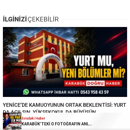
İLGİNİZİ
ÇEKEBİLİR
YENİCE’DE KAMUOYUNUN ORTAK BEKLENTİSİ: YURT
DA AÇILSIN, YÜKSEKOKUL DA BÜYÜSÜN
Sıradaki Haber
KARABÜK’TEKİ O FOTOĞRAFIN ANLAMI BUGÜN DAHA İYİ ANLAŞILIYOR!